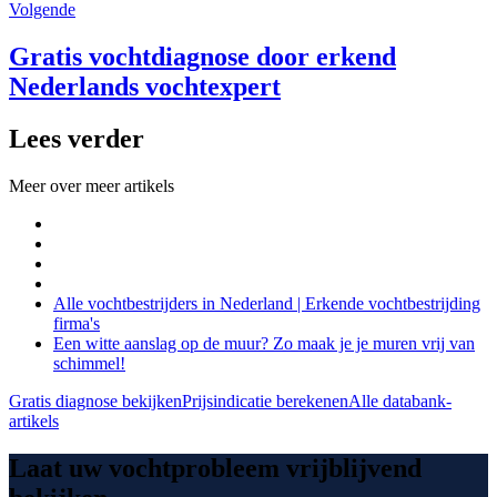
Volgende
Gratis vochtdiagnose door erkend
Nederlands vochtexpert
Lees verder
Meer over
meer artikels
Alle vochtbestrijders in Nederland | Erkende vochtbestrijding
firma's
Een witte aanslag op de muur? Zo maak je je muren vrij van
schimmel!
Gratis diagnose bekijken
Prijsindicatie berekenen
Alle databank-
artikels
Laat uw vochtprobleem vrijblijvend