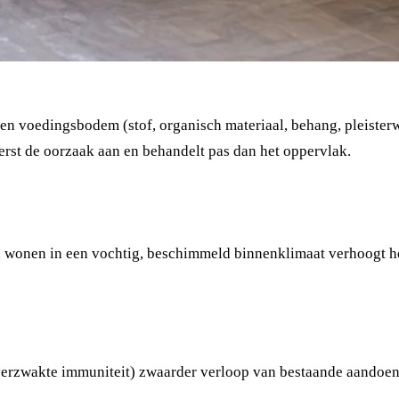
n een voedingsbodem (stof, organisch materiaal, behang, pleis
eerst de oorzaak aan en behandelt pas dan het oppervlak.
d wonen in een vochtig, beschimmeld binnenklimaat verhoogt he
verzwakte immuniteit) zwaarder verloop van bestaande aandoe