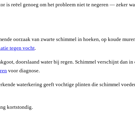
ctor is reëel genoeg om het probleem niet te negeren — zeker
ende oorzaak van zwarte schimmel in hoeken, op koude muren 
latie tegen vocht
.
kgoot, doorslaand water bij regen. Schimmel verschijnt dan in 
ren
voor diagnose.
rkende waterkering geeft vochtige plinten die schimmel voeden
ng kortstondig.