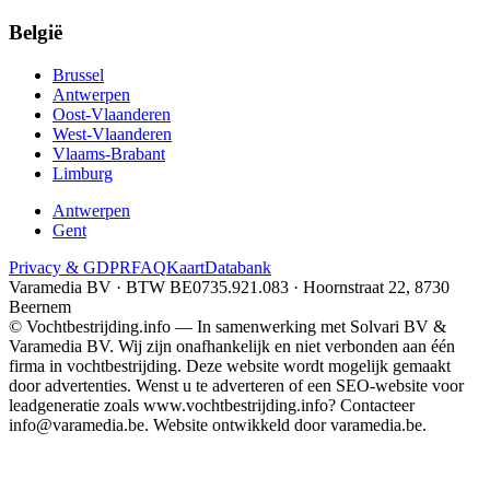
België
Brussel
Antwerpen
Oost-Vlaanderen
West-Vlaanderen
Vlaams-Brabant
Limburg
Antwerpen
Gent
Privacy & GDPR
FAQ
Kaart
Databank
Varamedia BV · BTW BE0735.921.083 · Hoornstraat 22, 8730
Beernem
© Vochtbestrijding.info — In samenwerking met Solvari BV &
Varamedia BV. Wij zijn onafhankelijk en niet verbonden aan één
firma in vochtbestrijding. Deze website wordt mogelijk gemaakt
door advertenties. Wenst u te adverteren of een SEO-website voor
leadgeneratie zoals www.vochtbestrijding.info? Contacteer
info@varamedia.be. Website ontwikkeld door varamedia.be.