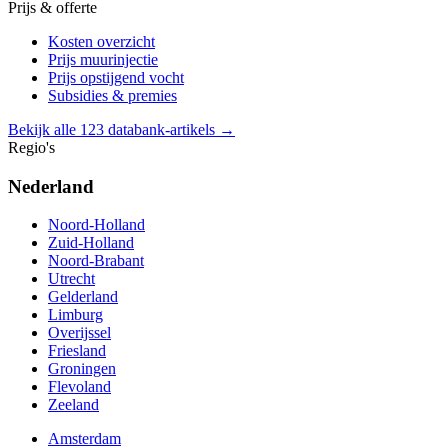
Prijs & offerte
Kosten overzicht
Prijs muurinjectie
Prijs opstijgend vocht
Subsidies & premies
Bekijk alle 123 databank-artikels →
Regio's
Nederland
Noord-Holland
Zuid-Holland
Noord-Brabant
Utrecht
Gelderland
Limburg
Overijssel
Friesland
Groningen
Flevoland
Zeeland
Amsterdam