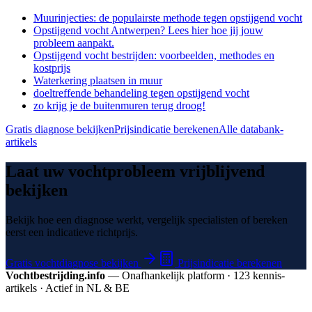
Muurinjecties: de populairste methode tegen opstijgend vocht
Opstijgend vocht Antwerpen? Lees hier hoe jij jouw
probleem aanpakt.
Opstijgend vocht bestrijden: voorbeelden, methodes en
kostprijs
Waterkering plaatsen in muur
doeltreffende behandeling tegen opstijgend vocht
zo krijg je de buitenmuren terug droog!
Gratis diagnose bekijken
Prijsindicatie berekenen
Alle databank-
artikels
Laat uw vochtprobleem vrijblijvend
bekijken
Bekijk hoe een diagnose werkt, vergelijk specialisten of bereken
eerst een indicatieve richtprijs.
Gratis vochtdiagnose bekijken
Prijsindicatie berekenen
Vochtbestrijding.info
— Onafhankelijk platform · 123 kennis­
artikels · Actief in NL & BE