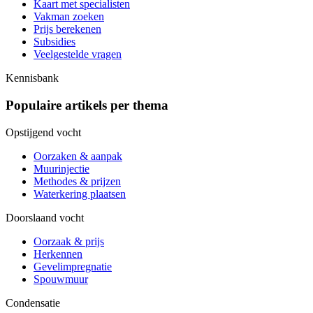
Kaart met specialisten
Vakman zoeken
Prijs berekenen
Subsidies
Veelgestelde vragen
Kennisbank
Populaire artikels per thema
Opstijgend vocht
Oorzaken & aanpak
Muurinjectie
Methodes & prijzen
Waterkering plaatsen
Doorslaand vocht
Oorzaak & prijs
Herkennen
Gevelimpregnatie
Spouwmuur
Condensatie