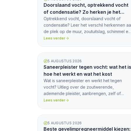
Doorslaand vocht, optrekkend vocht
of condensatie? Zo herken je het
verschil
Optrekkend vocht, doorslaand vocht of
condensatie? Leer het verschil herkennen a
de plek op de muur, zoutuitslag, schimmel en
een simpele folietest.
Lees verder
5 AUGUSTUS 2026
Saneerpleister tegen vocht: wat het is
hoe het werkt en wat het kost
Wat is saneerpleister en werkt het tegen
vocht? Uitleg over de zoutwerende,
ademende pleister, aanbrengen, zelf of
vakman en prijs per m2 als richting.
Lees verder
5 AUGUSTUS 2026
Beste gevelimpregneermiddel kiezen: