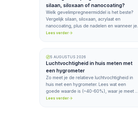
silaan, siloxaan of nanocoating?
Welk gevelimpregneermiddel is het beste?
Vergelijk silaan, siloxaan, acrylaat en
nanocoating, plus de nadelen en wanneer je
juist niet moet impregneren.
Lees verder
5 AUGUSTUS 2026
Luchtvochtigheid in huis meten met
een hygrometer
Zo meet je de relatieve luchtvochtigheid in
huis met een hygrometer. Lees wat een
goede waarde is (~40-60%), waar je meet 
wat te hoog of te laag betekent.
Lees verder