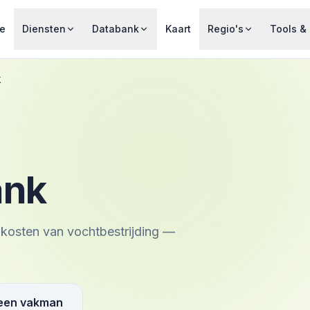
e
Diensten
Databank
Kaart
Regio's
Tools & 
K
ank
 kosten van vochtbestrijding —
 een vakman