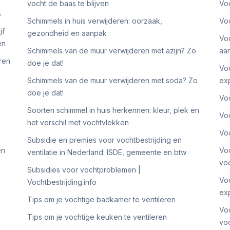
vocht de baas te blijven
Voc
s
Schimmels in huis verwijderen: oorzaak,
Voc
jf
gezondheid en aanpak
Voc
en
Schimmels van de muur verwijderen met azijn? Zo
aa
ren
doe je dat!
Voc
Schimmels van de muur verwijderen met soda? Zo
ex
doe je dat!
Voc
Soorten schimmel in huis herkennen: kleur, plek en
Voc
het verschil met vochtvlekken
Voc
Subsidie en premies voor vochtbestrijding en
en
Voc
ventilatie in Nederland: ISDE, gemeente en btw
voc
Subsidies voor vochtproblemen |
Voc
Vochtbestrijding.info
ex
Tips om je vochtige badkamer te ventileren
Voc
Tips om je vochtige keuken te ventileren
voc