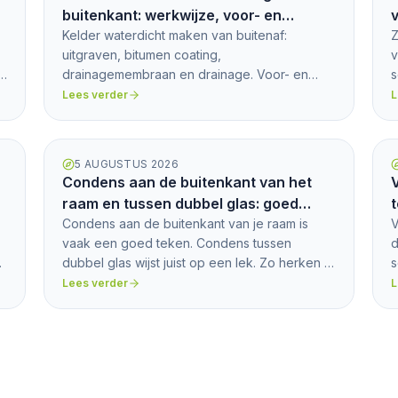
buitenkant: werkwijze, voor- en
v
nadelen
Kelder waterdicht maken van buitenaf:
Z
uitgraven, bitumen coating,
v
l
drainagemembraan en drainage. Voor- en
s
nadelen, wanneer buiten beter is dan binnen
w
Lees verder
L
en de kosten.
5 AUGUSTUS 2026
Condens aan de buitenkant van het
raam en tussen dubbel glas: goed
teken of lek?
Condens aan de buitenkant van je raam is
V
vaak een goed teken. Condens tussen
d
en
dubbel glas wijst juist op een lek. Zo herken je
s
het verschil en wat je doet.
v
Lees verder
L