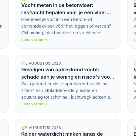
Vocht meten in de betonvloer:
S
restvocht bepalen vóór je een vloer
v
legt
Hoe meet je vocht in een beton- of
W
an
cementdekvloer vóór het leggen of verven?
v
CM-meting, plakbandtest en vochtmeter
g
uitgelegd, met richtwaarden en tips.
b
Lees verder
L
5 AUGUSTUS 2026
,
Gevolgen van optrekkend vocht:
V
schade aan je woning en risico's voor
k
je gezondheid
Wat gebeurt er als je optrekkend vocht laat
M
zitten? Van afbladderende pleister en
o
zoutuitslag tot schimmel, luchtwegklachten en
w
hogere stookkosten.
j
Lees verder
L
5 AUGUSTUS 2026
Kelder waterdicht maken langs de