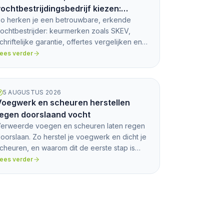
ochtbestrijdingsbedrijf kiezen:
keurmerken, garantie en waar op te
o herken je een betrouwbare, erkende
ochtbestrijder: keurmerken zoals SKEV,
etten
chriftelijke garantie, offertes vergelijken en
aarschuwingssignalen tegen oplichting.
ees verder
5 AUGUSTUS 2026
Voegwerk en scheuren herstellen
tegen doorslaand vocht
erweerde voegen en scheuren laten regen
oorslaan. Zo herstel je voegwerk en dicht je
cheuren, en waarom dit de eerste stap is
óór impregneren.
ees verder