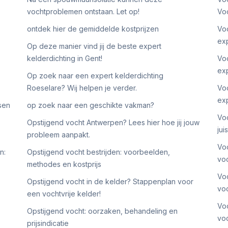
vochtproblemen ontstaan. Let op!
Voc
ontdek hier de gemiddelde kostprijzen
Voc
ex
Op deze manier vind jij de beste expert
kelderdichting in Gent!
Voc
ex
Op zoek naar een expert kelderdichting
Roeselare? Wij helpen je verder.
Voc
ex
sen
op zoek naar een geschikte vakman?
Voc
Opstijgend vocht Antwerpen? Lees hier hoe jij jouw
jui
probleem aanpakt.
Voc
n:
Opstijgend vocht bestrijden: voorbeelden,
voc
methodes en kostprijs
Voc
Opstijgend vocht in de kelder? Stappenplan voor
vo
een vochtvrije kelder!
Voc
Opstijgend vocht: oorzaken, behandeling en
vo
prijsindicatie