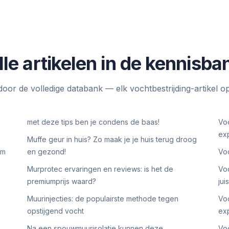
lle artikelen in de kennisba
door de volledige databank — elk vochtbestrijding-artikel op 
met deze tips ben je condens de baas!
Voc
ex
Muffe geur in huis? Zo maak je je huis terug droog
em
en gezond!
Voc
Murprotec ervaringen en reviews: is het de
Voc
premiumprijs waard?
jui
Muurinjecties: de populairste methode tegen
Voc
opstijgend vocht
ex
Na een spouwmuurisolatie kunnen deze
Voc