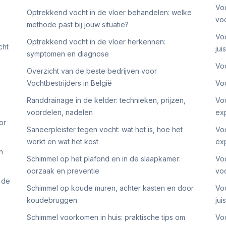
Voc
Optrekkend vocht in de vloer behandelen: welke
voc
methode past bij jouw situatie?
Voc
Optrekkend vocht in de vloer herkennen:
cht
jui
symptomen en diagnose
:
Voc
Overzicht van de beste bedrijven voor
Vochtbestrijders in België
Voc
Randdrainage in de kelder: technieken, prijzen,
Voc
voordelen, nadelen
ex
or
Saneerpleister tegen vocht: wat het is, hoe het
Voc
werkt en wat het kost
ex
n
Schimmel op het plafond en in de slaapkamer:
Voc
oorzaak en preventie
vo
 de
Schimmel op koude muren, achter kasten en door
Voc
koudebruggen
jui
Schimmel voorkomen in huis: praktische tips om
Voc