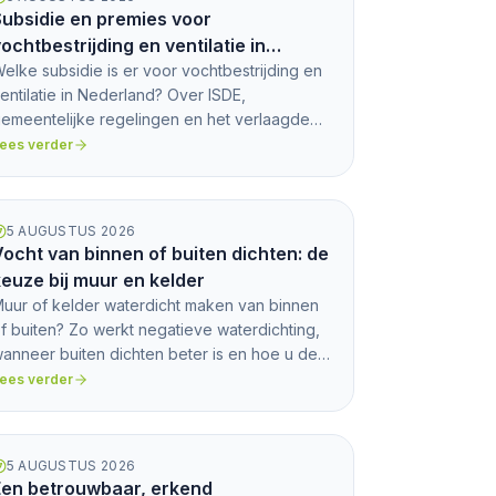
ubsidie en premies voor
ochtbestrijding en ventilatie in
Nederland: ISDE, gemeente en btw
elke subsidie is er voor vochtbestrijding en
entilatie in Nederland? Over ISDE,
emeentelijke regelingen en het verlaagde
tw-tarief. Praktisch overzicht.
ees verder
5 AUGUSTUS 2026
ocht van binnen of buiten dichten: de
euze bij muur en kelder
uur of kelder waterdicht maken van binnen
f buiten? Zo werkt negatieve waterdichting,
anneer buiten dichten beter is en hoe u de
uiste keuze maakt.
ees verder
5 AUGUSTUS 2026
Een betrouwbaar, erkend