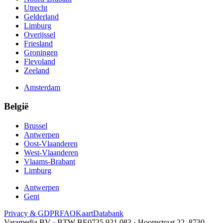
Utrecht
Gelderland
Limburg
Overijssel
Friesland
Groningen
Flevoland
Zeeland
Amsterdam
België
Brussel
Antwerpen
Oost-Vlaanderen
West-Vlaanderen
Vlaams-Brabant
Limburg
Antwerpen
Gent
Privacy & GDPR
FAQ
Kaart
Databank
Varamedia BV · BTW BE0735.921.083 · Hoornstraat 22, 8730