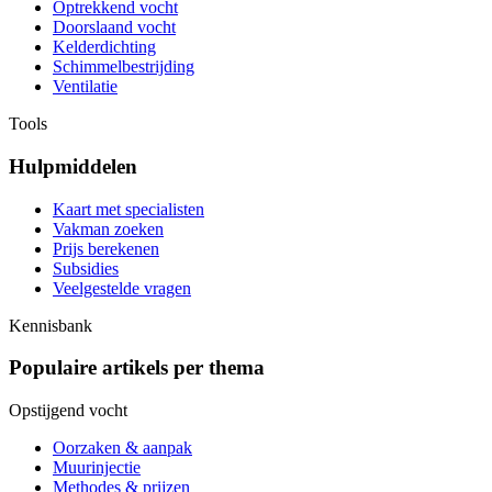
Optrekkend vocht
Doorslaand vocht
Kelderdichting
Schimmelbestrijding
Ventilatie
Tools
Hulpmiddelen
Kaart met specialisten
Vakman zoeken
Prijs berekenen
Subsidies
Veelgestelde vragen
Kennisbank
Populaire artikels per thema
Opstijgend vocht
Oorzaken & aanpak
Muurinjectie
Methodes & prijzen