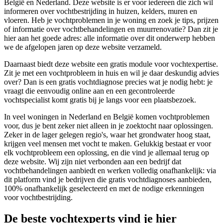
België en Nederland. Deze website is er voor iedereen die zich wil
informeren over vochtbestrijding in huizen, kelders, muren en
vloeren. Heb je vochtproblemen in je woning en zoek je tips, prijzen
of informatie over vochtbehandelingen en muurrenovatie? Dan zit je
hier aan het goede adres: alle informatie over dit onderwerp hebben
we de afgelopen jaren op deze website verzameld.
Daarnaast biedt deze website een gratis module voor vochtexpertise.
Zit je met een vochtprobleem in huis en wil je daar deskundig advies
over? Dan is een gratis vochtdiagnose precies wat je nodig hebt: je
vraagt die eenvoudig online aan en een gecontroleerde
vochtspecialist komt gratis bij je langs voor een plaatsbezoek.
In veel woningen in Nederland en België komen vochtproblemen
voor, dus je bent zeker niet alleen in je zoektocht naar oplossingen.
Zeker in de lager gelegen regio's, waar het grondwater hoog staat,
krijgen veel mensen met vocht te maken. Gelukkig bestaat er voor
elk vochtprobleem een oplossing, en die vind je allemaal terug op
deze website. Wij zijn niet verbonden aan een bedrijf dat
vochtbehandelingen aanbiedt en werken volledig onafhankelijk: via
dit platform vind je bedrijven die gratis vochtdiagnoses aanbieden,
100% onafhankelijk geselecteerd en met de nodige erkenningen
voor vochtbestrijding.
De beste vochtexperts vind je hier