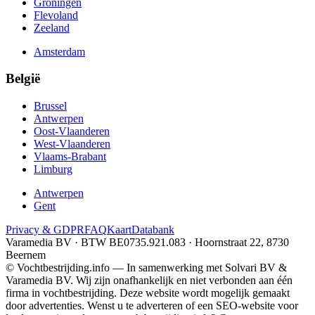
Groningen
Flevoland
Zeeland
Amsterdam
België
Brussel
Antwerpen
Oost-Vlaanderen
West-Vlaanderen
Vlaams-Brabant
Limburg
Antwerpen
Gent
Privacy & GDPR
FAQ
Kaart
Databank
Varamedia BV · BTW BE0735.921.083 · Hoornstraat 22, 8730
Beernem
© Vochtbestrijding.info — In samenwerking met Solvari BV &
Varamedia BV. Wij zijn onafhankelijk en niet verbonden aan één
firma in vochtbestrijding. Deze website wordt mogelijk gemaakt
door advertenties. Wenst u te adverteren of een SEO-website voor