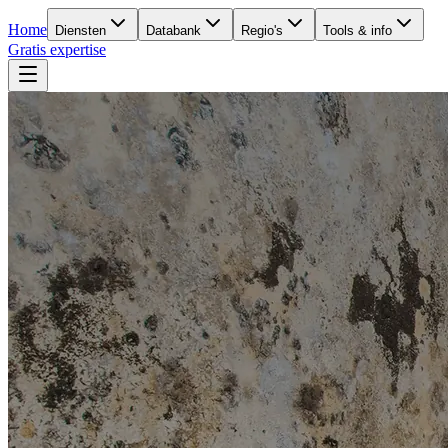
Home
Diensten
Databank
Regio's
Tools & info
Gratis expertise