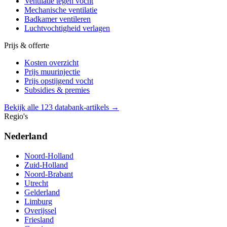
Ventilatie tegen vocht
Mechanische ventilatie
Badkamer ventileren
Luchtvochtigheid verlagen
Prijs & offerte
Kosten overzicht
Prijs muurinjectie
Prijs opstijgend vocht
Subsidies & premies
Bekijk alle 123 databank-artikels →
Regio's
Nederland
Noord-Holland
Zuid-Holland
Noord-Brabant
Utrecht
Gelderland
Limburg
Overijssel
Friesland