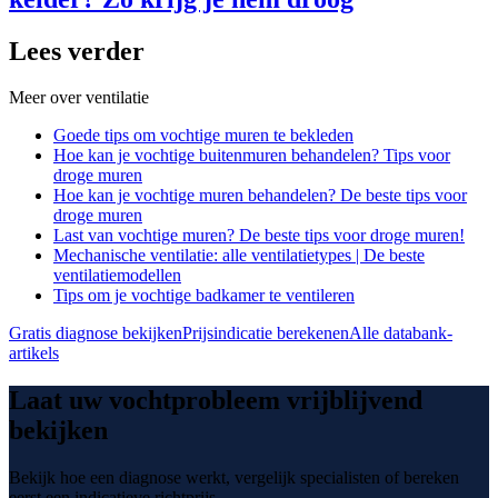
Lees verder
Meer over
ventilatie
Goede tips om vochtige muren te bekleden
Hoe kan je vochtige buitenmuren behandelen? Tips voor
droge muren
Hoe kan je vochtige muren behandelen? De beste tips voor
droge muren
Last van vochtige muren? De beste tips voor droge muren!
Mechanische ventilatie: alle ventilatietypes | De beste
ventilatiemodellen
Tips om je vochtige badkamer te ventileren
Gratis diagnose bekijken
Prijsindicatie berekenen
Alle databank-
artikels
Laat uw vochtprobleem vrijblijvend
bekijken
Bekijk hoe een diagnose werkt, vergelijk specialisten of bereken
eerst een indicatieve richtprijs.