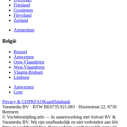
Friesland
Groningen
Flevoland
Zeeland
Amsterdam
België
Brussel
Antwerpen
Oost-Vlaanderen
West-Vlaanderen
Vlaams-Brabant
Limburg
Antwerpen
Gent
Privacy & GDPR
FAQ
Kaart
Databank
Varamedia BV · BTW BE0735.921.083 · Hoornstraat 22, 8730
Beernem
© Vochtbestrijding.info — In samenwerking met Solvari BV &
Varamedia BV. Wij zijn onafhankelijk en niet verbonden aan één