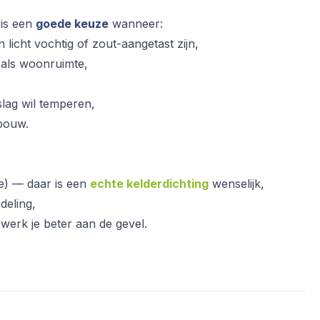
 is een
goede keuze
wanneer:
 licht vochtig of zout-aangetast zijn,
t als woonruimte,
slag wil temperen,
pbouw.
) — daar is een
echte kelderdichting
wenselijk,
deling,
erk je beter aan de gevel.