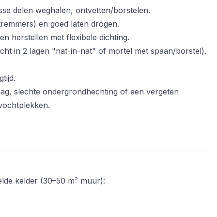
osse delen weghalen, ontvetten/borstelen.
atremmers) en goed laten drogen.
n herstellen met flexibele dichting.
t in 2 lagen "nat-in-nat" of mortel met spaan/borstel).
tijd.
laag, slechte ondergrondhechting of een vergeten
 vochtplekken.
elde kelder (30–50 m² muur):
.