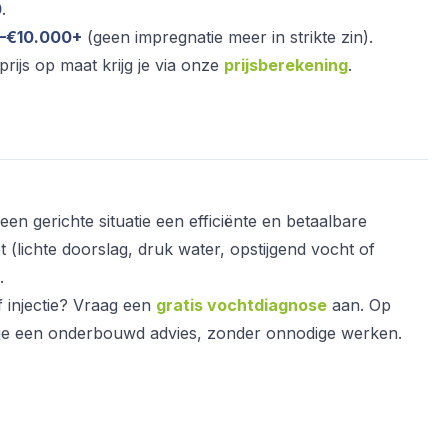
0
.
–€10.000+
(geen impregnatie meer in strikte zin).
tprijs op maat krijg je via onze
prijsberekening
.
 een gerichte situatie een efficiënte en betaalbare
t (lichte doorslag, druk water, opstijgend vocht of
.
f injectie? Vraag een
gratis vochtdiagnose
aan. Op
jg je een onderbouwd advies, zonder onnodige werken.