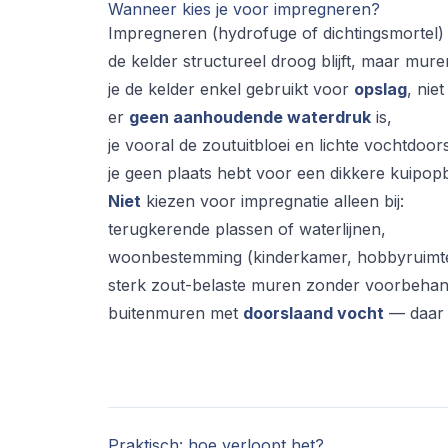
Wanneer kies je voor impregneren?
Impregneren (hydrofuge of dichtingsmortel)
de kelder structureel droog blijft, maar muren
je de kelder enkel gebruikt voor
opslag
, nie
er
geen aanhoudende waterdruk
is,
je vooral de zoutuitbloei en lichte vochtdoor
je geen plaats hebt voor een dikkere kuipo
Niet
kiezen voor impregnatie alleen bij:
terugkerende plassen of waterlijnen,
woonbestemming (kinderkamer, hobbyruimte
sterk zout-belaste muren zonder voorbehan
buitenmuren met
doorslaand vocht
— daar w
Praktisch: hoe verloopt het?