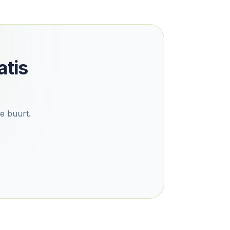
atis
de buurt.