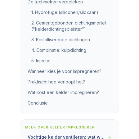
De technieken vergeleken
1. Hydrofuge (siliconen/siloxaan)
2. Cementgebonden dichtingsmortel
("kelderdichtingspleister")
3. Kristalliserende dichtingen
4. Combinatie: kuipdichting
5. Injectie
Wanneer kies je voor impregneren?
Praktisch: hoe verloopt het?
Wat kost een kelder impregneren?
Conclusie
MEER OVER
KELDER IMPREGNEREN
Vochtige kelder ventileren: wat werkt en wat juist niet