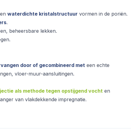
 een
waterdichte kristalstructuur
vormen in de poriën.
ers
.
ren, beheersbare lekken.
egen.
rvangen door of gecombineerd met
een echte
ingen, vloer-muur-aansluitingen.
jectie als methode tegen opstijgend vocht
en
vanger van vlakdekkende impregnatie.