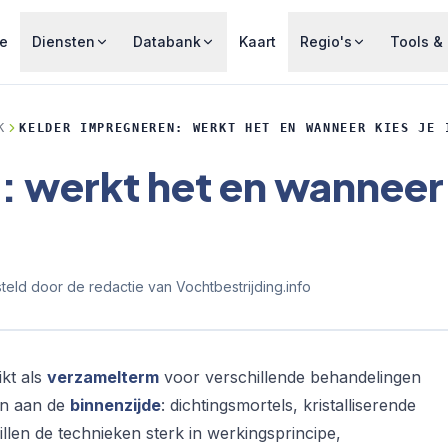
e
Diensten
Databank
Kaart
Regio's
Tools & 
K
KELDER IMPREGNEREN: WERKT HET EN WANNEER KIES JE 
: werkt het en wanneer
eld door de redactie van Vochtbestrijding.info
kt als
verzamelterm
voor verschillende behandelingen
en aan de
binnenzijde
: dichtingsmortels, kristalliserende
illen de technieken sterk in werkingsprincipe,