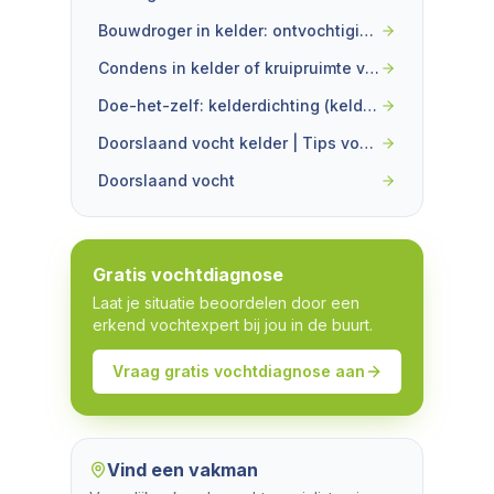
Bouwdroger in kelder: ontvochtiging tegen condens en vocht
Condens in kelder of kruipruimte voorkomen
Doe-het-zelf: kelderdichting (kelder waterdicht maken)
Doorslaand vocht kelder | Tips vochtbestrijding
Doorslaand vocht
Gratis vochtdiagnose
Laat je situatie beoordelen door een
erkend vochtexpert bij jou in de buurt.
Vraag gratis vochtdiagnose aan
Vind een vakman