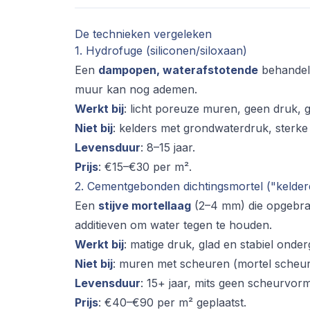
De technieken vergeleken
1. Hydrofuge (siliconen/siloxaan)
Een
dampopen, waterafstotende
behandeli
muur kan nog ademen.
Werkt bij
: licht poreuze muren, geen druk, 
Niet bij
: kelders met grondwaterdruk, sterke z
Levensduur
: 8–15 jaar.
Prijs
: €15–€30 per m².
2. Cementgebonden dichtingsmortel ("kelderd
Een
stijve mortellaag
(2–4 mm) die opgebrac
additieven om water tegen te houden.
Werkt bij
: matige druk, glad en stabiel onde
Niet bij
: muren met scheuren (mortel scheu
Levensduur
: 15+ jaar, mits geen scheurvorm
Prijs
: €40–€90 per m² geplaatst.