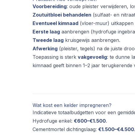
Voorbereiding
: oude pleister verwijderen, l
Zoutuitbloei behandelen
(sulfaat- en nitra
Eventueel kimnaad
(vloer-muur) uitkappen e
Eerste laag
aanbrengen (hydrofuge ingebrach
Tweede laag
kruisgewijs aanbrengen.
Afwerking
(pleister, tegels) na de juiste droog
Toepassing is sterk
vakgevoelig
: te dunne 
kimnaad geeft binnen 1–2 jaar terugkerende
Wat kost een kelder impregneren?
Indicatieve totaalbudgetten voor een gemidd
Hydrofuge enkel:
€600–€1.500
.
Cementmortel dichtingslaag:
€1.500–€4.500