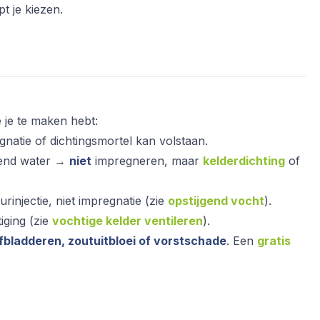
t je kiezen.
 je te maken hebt:
atie of dichtingsmortel kan volstaan.
mend water →
niet
impregneren, maar
kelderdichting
of
injectie, niet impregnatie (zie
opstijgend vocht
).
iging (zie
vochtige kelder ventileren
).
fbladderen, zoutuitbloei of vorstschade
. Een
gratis