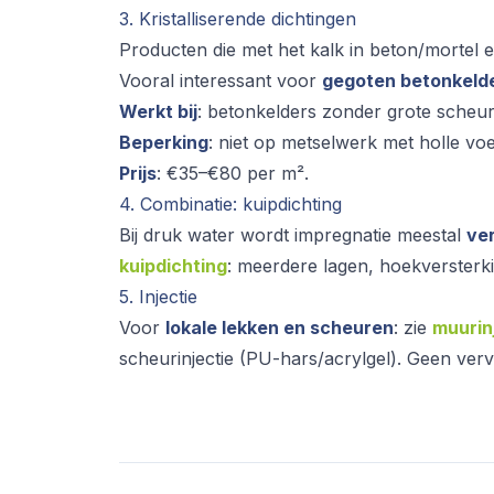
3. Kristalliserende dichtingen
Producten die met het kalk in beton/mortel
Vooral interessant voor
gegoten betonkeld
Werkt bij
: betonkelders zonder grote scheu
Beperking
: niet op metselwerk met holle vo
Prijs
: €35–€80 per m².
4. Combinatie: kuipdichting
Bij druk water wordt impregnatie meestal
ve
kuipdichting
: meerdere lagen, hoekversterk
5. Injectie
Voor
lokale lekken en scheuren
: zie
muurin
scheurinjectie (PU-hars/acrylgel). Geen ver