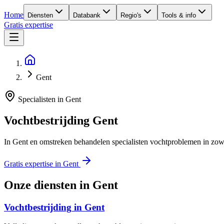
Home
Diensten
Databank
Regio's
Tools & info
Gratis expertise
Gent
Specialisten in
Gent
Vochtbestrijding
Gent
In Gent en omstreken behandelen specialisten vochtproblemen in zowe
Gratis expertise in
Gent
Onze diensten in
Gent
Vochtbestrijding
in
Gent