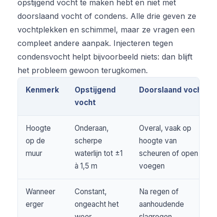
opstijgend vocht te maken hebt en niet met
doorslaand vocht of condens. Alle drie geven ze
vochtplekken en schimmel, maar ze vragen een
compleet andere aanpak. Injecteren tegen
condensvocht helpt bijvoorbeeld niets: dan blijft
het probleem gewoon terugkomen.
Kenmerk
Opstijgend
Doorslaand vocht
vocht
Hoogte
Onderaan,
Overal, vaak op
op de
scherpe
hoogte van
muur
waterlijn tot ±1
scheuren of open
à 1,5 m
voegen
Wanneer
Constant,
Na regen of
erger
ongeacht het
aanhoudende
weer
slagregen