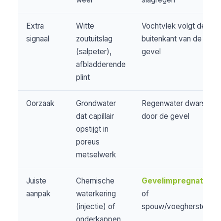
Extra
Witte
Vochtvlek volgt de
signaal
zoutuitslag
buitenkant van de
(salpeter),
gevel
afbladderende
plint
Oorzaak
Grondwater
Regenwater dwars
dat capillair
door de gevel
opstijgt in
poreus
metselwerk
Juiste
Chemische
Gevelimpregnatie
aanpak
waterkering
of
(injectie) of
spouw/voegherstel
onderkappen