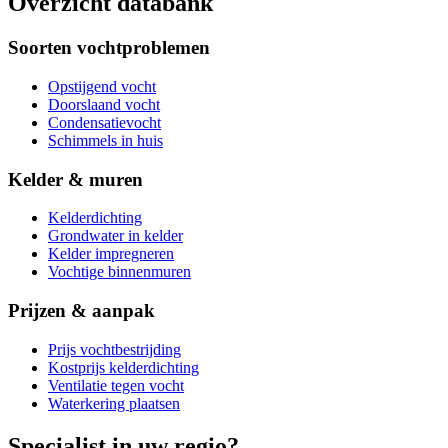
Overzicht databank
Soorten vochtproblemen
Opstijgend vocht
Doorslaand vocht
Condensatievocht
Schimmels in huis
Kelder & muren
Kelderdichting
Grondwater in kelder
Kelder impregneren
Vochtige binnenmuren
Prijzen & aanpak
Prijs vochtbestrijding
Kostprijs kelderdichting
Ventilatie tegen vocht
Waterkering plaatsen
Specialist in uw regio?