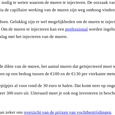
t nodig te weten waarom de muren te injecteren. De oorzaak van
ia de capillaire werking van de muren zijn weg omhoog vinden.
doen. Gelukkig zijn er wel mogelijkheden om de muren te injec
 Om de muren te injecteren kan een
professional
worden ingehuu
slag met het injecteren van de muren.
: de dikte van de muren, het aantal muren dat geïnjecteerd moe
n op een bedrag tussen de €100 en de €130 per vierkante mete
iepijpjes al voor rond de 30 euro te halen. Dat komt neer op o
eer 300 euro uit. Uiteraard moet je ook nog investeren in besc
dan zeker ons
overzicht van de prijzen van vochtbestrijdingen
.