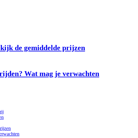
ekijk de gemiddelde prijzen
strijden? Wat mag je verwachten
ij
en
rijzen
verwachten