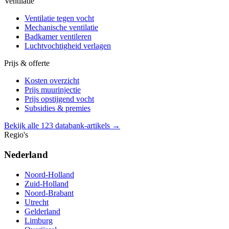
Ventilatie
Ventilatie tegen vocht
Mechanische ventilatie
Badkamer ventileren
Luchtvochtigheid verlagen
Prijs & offerte
Kosten overzicht
Prijs muurinjectie
Prijs opstijgend vocht
Subsidies & premies
Bekijk alle 123 databank-artikels →
Regio's
Nederland
Noord-Holland
Zuid-Holland
Noord-Brabant
Utrecht
Gelderland
Limburg