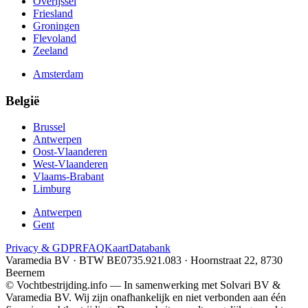
Overijssel
Friesland
Groningen
Flevoland
Zeeland
Amsterdam
België
Brussel
Antwerpen
Oost-Vlaanderen
West-Vlaanderen
Vlaams-Brabant
Limburg
Antwerpen
Gent
Privacy & GDPR
FAQ
Kaart
Databank
Varamedia BV · BTW BE0735.921.083 · Hoornstraat 22, 8730
Beernem
© Vochtbestrijding.info — In samenwerking met Solvari BV &
Varamedia BV. Wij zijn onafhankelijk en niet verbonden aan één