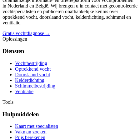
Onafhankelijk informatie- en offerteplatform voor vochtproblemen
in Nederland en België. Wij brengen u in contact met gecontroleerde
vochtspecialisten en publiceren onafhankelijke kennis over
optrekkend vocht, doorslaand vocht, kelderdichting, schimmel en
ventilatie.
Gratis vochtdiagnose →
Oplossingen
Diensten
Vochtbestrijding
Optrekkend vocht
Doorslaand vocht
Kelderdichting
Schimmelbestrijding
Ventilatie
Tools
Hulpmiddelen
Kaart met specialisten
Vakman zoeken
Prijs berekenen