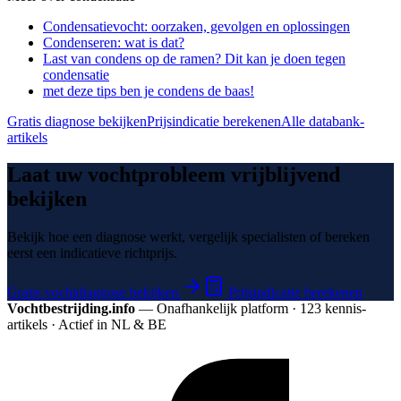
Condensatievocht: oorzaken, gevolgen en oplossingen
Condenseren: wat is dat?
Last van condens op de ramen? Dit kan je doen tegen
condensatie
met deze tips ben je condens de baas!
Gratis diagnose bekijken
Prijsindicatie berekenen
Alle databank-
artikels
Laat uw vochtprobleem vrijblijvend
bekijken
Bekijk hoe een diagnose werkt, vergelijk specialisten of bereken
eerst een indicatieve richtprijs.
Gratis vochtdiagnose bekijken
Prijsindicatie berekenen
Vochtbestrijding.info
— Onafhankelijk platform · 123 kennis­
artikels · Actief in NL & BE