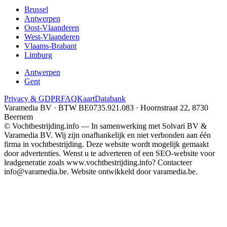
Brussel
Antwerpen
Oost-Vlaanderen
West-Vlaanderen
Vlaams-Brabant
Limburg
Antwerpen
Gent
Privacy & GDPR
FAQ
Kaart
Databank
Varamedia BV · BTW BE0735.921.083 · Hoornstraat 22, 8730
Beernem
© Vochtbestrijding.info — In samenwerking met Solvari BV &
Varamedia BV. Wij zijn onafhankelijk en niet verbonden aan één
firma in vochtbestrijding. Deze website wordt mogelijk gemaakt
door advertenties. Wenst u te adverteren of een SEO-website voor
leadgeneratie zoals www.vochtbestrijding.info? Contacteer
info@varamedia.be. Website ontwikkeld door varamedia.be.