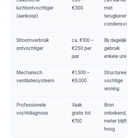
luchtontvochtiger
€300
met
(aankoop)
terugkerend
condensvocht
Stroomverbruik
ca. €100 –
Bij dagelijks
ontvochtiger
€250 per
gebruik
jaar
enkele uren
Mechanisch
€1.500 –
Structureel te
ventilatiesysteem
€6.000
vochtige
woning
Professionele
Vaak
Bron
vochtdiagnose
gratis tot
onbekend,
€150
meter blijft
hoog