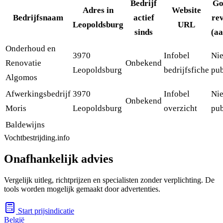
Bedrijf
Go
Adres in
Website
Bedrijfsnaam
actief
re
Leopoldsburg
URL
sinds
(aa
Onderhoud en
3970
Infobel
Nie
Renovatie
Onbekend
Leopoldsburg
bedrijfsfiche
pub
Algomos
Afwerkingsbedrijf
3970
Infobel
Nie
Onbekend
Moris
Leopoldsburg
overzicht
pub
Baldewijns
Vochtbestrijding.info
Onafhankelijk advies
Vergelijk uitleg, richtprijzen en specialisten zonder verplichting. De
tools worden mogelijk gemaakt door advertenties.
Start prijsindicatie
België