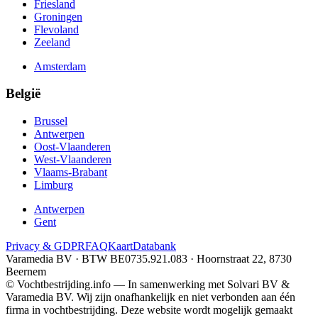
Friesland
Groningen
Flevoland
Zeeland
Amsterdam
België
Brussel
Antwerpen
Oost-Vlaanderen
West-Vlaanderen
Vlaams-Brabant
Limburg
Antwerpen
Gent
Privacy & GDPR
FAQ
Kaart
Databank
Varamedia BV · BTW BE0735.921.083 · Hoornstraat 22, 8730
Beernem
© Vochtbestrijding.info — In samenwerking met Solvari BV &
Varamedia BV. Wij zijn onafhankelijk en niet verbonden aan één
firma in vochtbestrijding. Deze website wordt mogelijk gemaakt