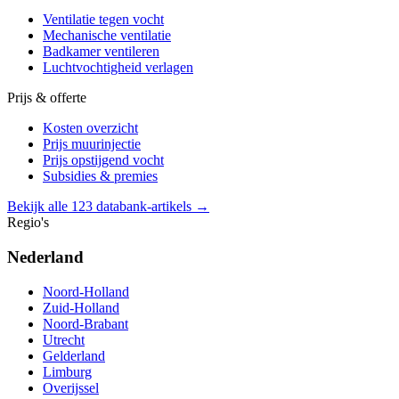
Ventilatie tegen vocht
Mechanische ventilatie
Badkamer ventileren
Luchtvochtigheid verlagen
Prijs & offerte
Kosten overzicht
Prijs muurinjectie
Prijs opstijgend vocht
Subsidies & premies
Bekijk alle 123 databank-artikels →
Regio's
Nederland
Noord-Holland
Zuid-Holland
Noord-Brabant
Utrecht
Gelderland
Limburg
Overijssel