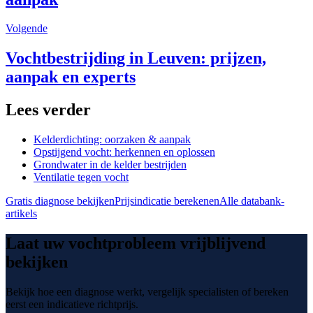
Volgende
Vochtbestrijding in Leuven: prijzen,
aanpak en experts
Lees verder
Kelderdichting: oorzaken & aanpak
Opstijgend vocht: herkennen en oplossen
Grondwater in de kelder bestrijden
Ventilatie tegen vocht
Gratis diagnose bekijken
Prijsindicatie berekenen
Alle databank-
artikels
Laat uw vochtprobleem vrijblijvend
bekijken
Bekijk hoe een diagnose werkt, vergelijk specialisten of bereken
eerst een indicatieve richtprijs.