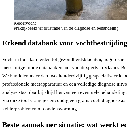
Keldervocht
Praktijkbeeld ter illustratie van de diagnose en behandeling.
Erkend databank voor vochtbestrijdin
Vocht in huis kan leiden tot gezondheidsklachten, hogere ener
meest uitgebreide databanken met vochtexperts in Vlaams-Br
We bundelen meer dan tweehonderdvijftig gespecialiseerde bed
professionele meetapparatuur en een volledige diagnose uitvoe
analyse staat daarbij altijd los van een eventuele behandeling.
Via onze tool vraag je eenvoudig een gratis vochtdiagnose aan
kelderproblemen of condensvorming.
Beste aanpak per situatie: wat werkt e