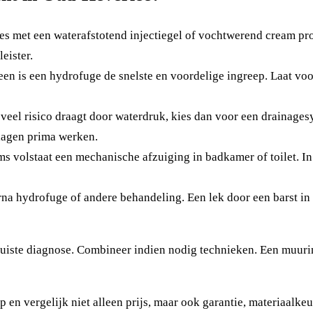
s met een waterafstotend injectiegel of vochtwerend cream produc
eister.
een is een hydrofuge de snelste en voordelige ingreep. Laat vo
 veel risico draagt door waterdruk, kies dan voor een draina
lagen prima werken.
 volstaat een mechanische afzuiging in badkamer of toilet. In 
aarna hydrofuge of andere behandeling. Een lek door een barst i
e juiste diagnose. Combineer indien nodig technieken. Een muuri
p en vergelijk niet alleen prijs, maar ook garantie, materiaalke