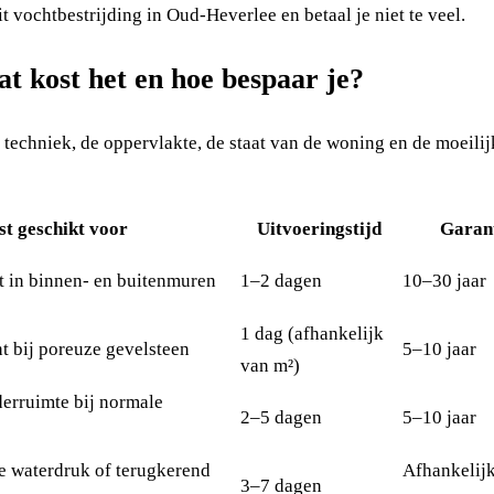
uit vochtbestrijding in Oud-Heverlee en betaal je niet te veel.
t kost het en hoe bespaar je?
techniek, de oppervlakte, de staat van de woning en de moeilij
st geschikt voor
Uitvoeringstijd
Garan
t in binnen- en buitenmuren
1–2 dagen
10–30 jaar
1 dag (afhankelijk
t bij poreuze gevelsteen
5–10 jaar
van m²)
derruimte bij normale
2–5 dagen
5–10 jaar
e waterdruk of terugkerend
Afhankelij
3–7 dagen