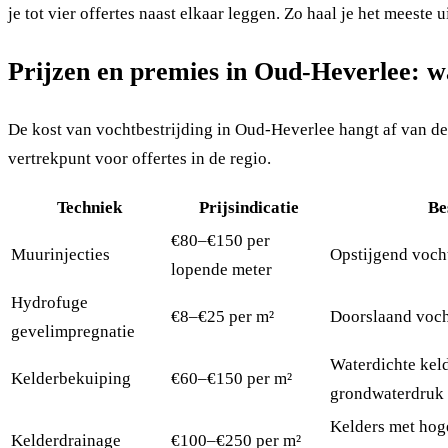
je tot vier offertes naast elkaar leggen. Zo haal je het meeste 
Prijzen en premies in Oud-Heverlee: wa
De kost van vochtbestrijding in Oud-Heverlee hangt af van de 
vertrekpunt voor offertes in de regio.
Techniek
Prijsindicatie
Be
€80–€150 per
Muurinjecties
Opstijgend voch
lopende meter
Hydrofuge
€8–€25 per m²
Doorslaand voch
gevelimpregnatie
Waterdichte kel
Kelderbekuiping
€60–€150 per m²
grondwaterdruk
Kelders met hog
Kelderdrainage
€100–€250 per m²