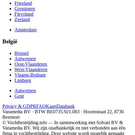
Friesland
Groningen
Flevoland
Zeeland
Amsterdam
België
Brussel
Antwerpen
Oost-Vlaanderen
West-Vlaanderen
Vlaams-Brabant
Limburg
Antwerpen
Gent
Privacy & GDPR
FAQ
Kaart
Databank
Varamedia BV · BTW BE0735.921.083 · Hoornstraat 22, 8730
Beernem
© Vochtbestrijding.info — In samenwerking met Solvari BV &
Varamedia BV. Wij zijn onafhankelijk en niet verbonden aan één
firma in vochtbestrijding. Deze website wordt mogelijk gemaakt