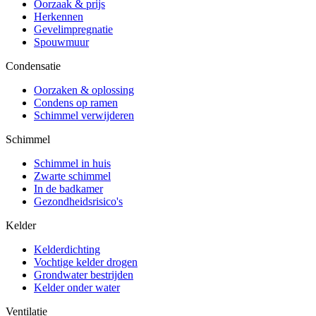
Oorzaak & prijs
Herkennen
Gevelimpregnatie
Spouwmuur
Condensatie
Oorzaken & oplossing
Condens op ramen
Schimmel verwijderen
Schimmel
Schimmel in huis
Zwarte schimmel
In de badkamer
Gezondheidsrisico's
Kelder
Kelderdichting
Vochtige kelder drogen
Grondwater bestrijden
Kelder onder water
Ventilatie