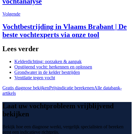
vochtanalyse
Volgende
Vochtbestrijding in Vlaams Brabant | De
beste vochtexperts via onze tool
Lees verder
Kelderdichting: oorzaken & aanpak
Opstijgend vocht: herkennen en oplossen
Grondwater in de kelder bestrijden
Ventilatie tegen vocht
Gratis diagnose bekijken
Prijsindicatie berekenen
Alle databank-
artikels
Laat uw vochtprobleem vrijblijvend
bekijken
Bekijk hoe een diagnose werkt, vergelijk specialisten of bereken
eerst een indicatieve richtprijs.