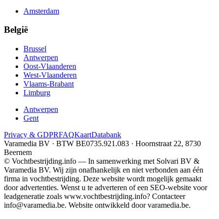
Amsterdam
België
Brussel
Antwerpen
Oost-Vlaanderen
West-Vlaanderen
Vlaams-Brabant
Limburg
Antwerpen
Gent
Privacy & GDPR
FAQ
Kaart
Databank
Varamedia BV · BTW BE0735.921.083 · Hoornstraat 22, 8730
Beernem
© Vochtbestrijding.info — In samenwerking met Solvari BV &
Varamedia BV. Wij zijn onafhankelijk en niet verbonden aan één
firma in vochtbestrijding. Deze website wordt mogelijk gemaakt
door advertenties. Wenst u te adverteren of een SEO-website voor
leadgeneratie zoals www.vochtbestrijding.info? Contacteer
info@varamedia.be. Website ontwikkeld door varamedia.be.