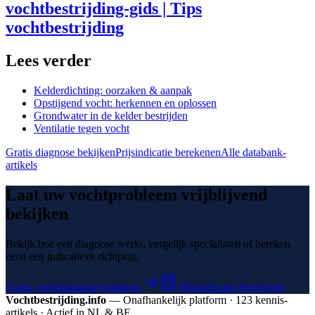
vochtbestrijding-gids | Tips
vochtbestrijding
Lees verder
Kelderdichting: oorzaken & aanpak
Opstijgend vocht: herkennen en oplossen
Grondwater in de kelder bestrijden
Ventilatie tegen vocht
Gratis diagnose bekijken
Prijsindicatie berekenen
Alle databank-
artikels
Laat uw vochtprobleem vrijblijvend
bekijken
Bekijk hoe een diagnose werkt, vergelijk specialisten of bereken
eerst een indicatieve richtprijs.
Gratis vochtdiagnose bekijken
Prijsindicatie berekenen
Vochtbestrijding.info
— Onafhankelijk platform · 123 kennis­
artikels · Actief in NL & BE