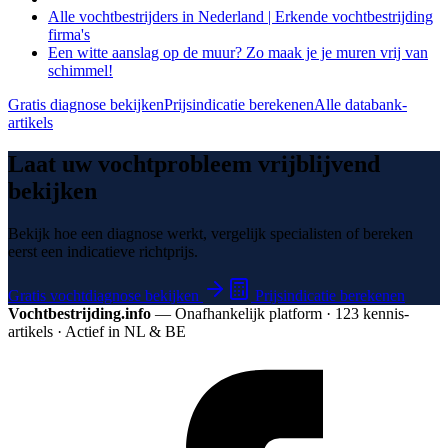
Alle vochtbestrijders in Nederland | Erkende vochtbestrijding
firma's
Een witte aanslag op de muur? Zo maak je je muren vrij van
schimmel!
Gratis diagnose bekijken
Prijsindicatie berekenen
Alle databank-
artikels
Laat uw vochtprobleem vrijblijvend
bekijken
Bekijk hoe een diagnose werkt, vergelijk specialisten of bereken
eerst een indicatieve richtprijs.
Gratis vochtdiagnose bekijken
Prijsindicatie berekenen
Vochtbestrijding.info
— Onafhankelijk platform · 123 kennis­
artikels · Actief in NL & BE