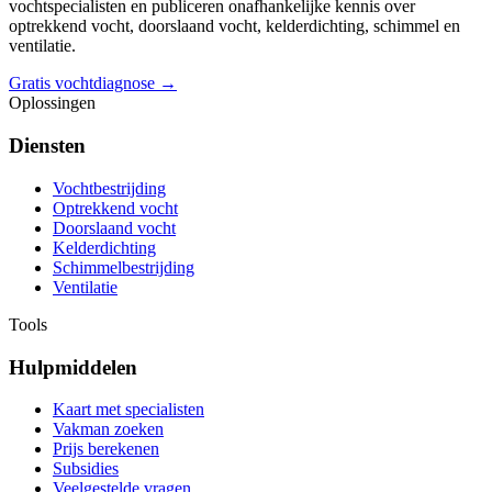
vochtspecialisten en publiceren onafhankelijke kennis over
optrekkend vocht, doorslaand vocht, kelderdichting, schimmel en
ventilatie.
Gratis vochtdiagnose →
Oplossingen
Diensten
Vochtbestrijding
Optrekkend vocht
Doorslaand vocht
Kelderdichting
Schimmelbestrijding
Ventilatie
Tools
Hulpmiddelen
Kaart met specialisten
Vakman zoeken
Prijs berekenen
Subsidies
Veelgestelde vragen