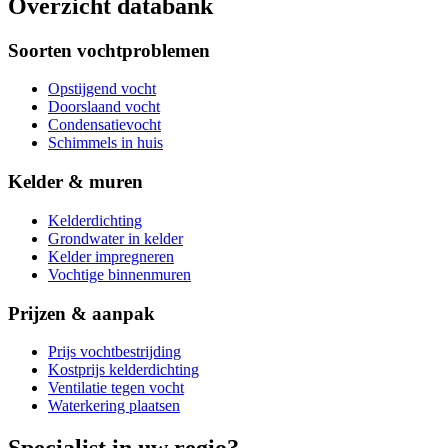
Overzicht databank
Soorten vochtproblemen
Opstijgend vocht
Doorslaand vocht
Condensatievocht
Schimmels in huis
Kelder & muren
Kelderdichting
Grondwater in kelder
Kelder impregneren
Vochtige binnenmuren
Prijzen & aanpak
Prijs vochtbestrijding
Kostprijs kelderdichting
Ventilatie tegen vocht
Waterkering plaatsen