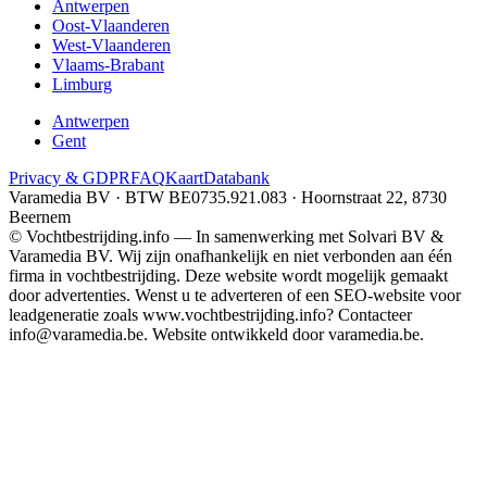
Antwerpen
Oost-Vlaanderen
West-Vlaanderen
Vlaams-Brabant
Limburg
Antwerpen
Gent
Privacy & GDPR
FAQ
Kaart
Databank
Varamedia BV · BTW BE0735.921.083 · Hoornstraat 22, 8730
Beernem
© Vochtbestrijding.info — In samenwerking met Solvari BV &
Varamedia BV. Wij zijn onafhankelijk en niet verbonden aan één
firma in vochtbestrijding. Deze website wordt mogelijk gemaakt
door advertenties. Wenst u te adverteren of een SEO-website voor
leadgeneratie zoals www.vochtbestrijding.info? Contacteer
info@varamedia.be. Website ontwikkeld door varamedia.be.