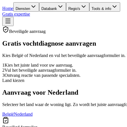
Home
Diensten
Databank
Regio's
Tools & info
Gratis expertise
Beveiligde aanvraag
Gratis vochtdiagnose aanvragen
Kies België of Nederland en vul het beveiligde aanvraagformulier in.
1
Kies het juiste land voor uw aanvraag.
2
Vul het beveiligde aanvraagformulier in.
3
Ontvang reactie van passende specialisten.
Land kiezen
Aanvraag voor
Nederland
Selecteer het land waar de woning ligt. Zo wordt het juiste aanvraagf
België
Nederland