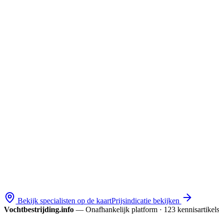
Bekijk specialisten op de kaart
Prijsindicatie bekijken
Vochtbestrijding.info
— Onafhankelijk platform · 123 kennis­artikel