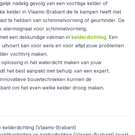
elijk nadelig gevolg van een vochtige kelder of
lke kelder in Vlaams-Brabant die te kampen heeft met
st te hebben van schimmelvorming of geurhinder. De
ijk alarmsignaal voor schimmelvorming.
p met een deskundige vakman in
kelderdichting
. Een
ng uitvoert kan voor eens en voor altijd jouw problemen
lder vochtvrij maken.
te oplossing in het waterdicht maken van jouw
 dit het best aanpakt met behulp van een expert.
n innovatieve bouwtechnieken kunnen de
abant om het even welke kelder droog maken.
 kelderdichting (Vlaams-Brabant)
chtbestrijding en kelderdichting (Vlaams-Brabant) levert