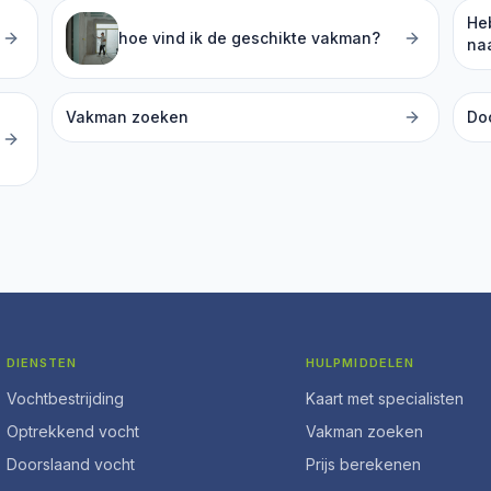
He
hoe vind ik de geschikte vakman?
na
Vakman zoeken
Do
DIENSTEN
HULPMIDDELEN
Vochtbestrijding
Kaart met specialisten
Optrekkend vocht
Vakman zoeken
Doorslaand vocht
Prijs berekenen