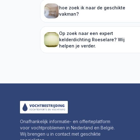
hoe zoek ik naar de geschikte
vakman?
Op zoek naar een expert
kelderdichting Roeselare? Wij
helpen je verder.
Onafhankelijk informatie- en offerteplatform
voor vochtproblemen in Nederland en België.
Wij brengen u in contact met geschikte