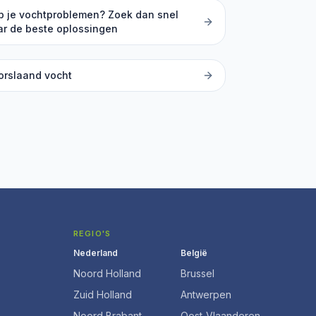
b je vochtproblemen? Zoek dan snel
ar de beste oplossingen
orslaand vocht
REGIO'S
Nederland
België
Noord Holland
Brussel
Zuid Holland
Antwerpen
Noord Brabant
Oost-Vlaanderen