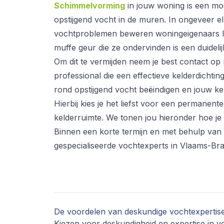
Schimmelvorming
in jouw woning is een mog
opstijgend vocht in de muren. In ongeveer e
vochtproblemen beweren woningeigenaars la
muffe geur die ze ondervinden is een duidel
Om dit te vermijden neem je best contact o
professional die een effectieve kelderdichti
rond opstijgend vocht beëindigen en jouw ke
Hierbij kies je het liefst voor een permanen
kelderruimte. We tonen jou hieronder hoe je
Binnen een korte termijn en met behulp va
gespecialiseerde vochtexperts in Vlaams-Br
De voordelen van deskundige vochtexpertise
Kiezen voor deskundigheid en expertise in vo