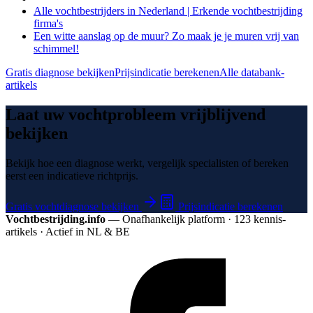
Alle vochtbestrijders in Nederland | Erkende vochtbestrijding
firma's
Een witte aanslag op de muur? Zo maak je je muren vrij van
schimmel!
Gratis diagnose bekijken
Prijsindicatie berekenen
Alle databank-
artikels
Laat uw vochtprobleem vrijblijvend
bekijken
Bekijk hoe een diagnose werkt, vergelijk specialisten of bereken
eerst een indicatieve richtprijs.
Gratis vochtdiagnose bekijken
Prijsindicatie berekenen
Vochtbestrijding.info
— Onafhankelijk platform · 123 kennis­
artikels · Actief in NL & BE