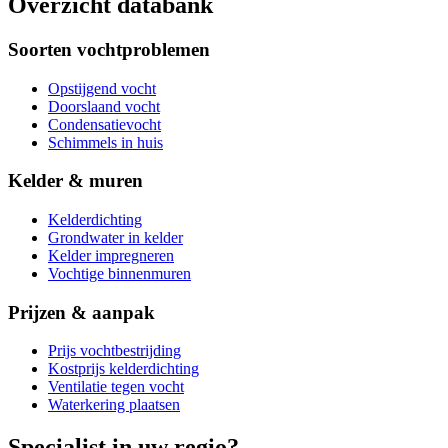
Overzicht databank
Soorten vochtproblemen
Opstijgend vocht
Doorslaand vocht
Condensatievocht
Schimmels in huis
Kelder & muren
Kelderdichting
Grondwater in kelder
Kelder impregneren
Vochtige binnenmuren
Prijzen & aanpak
Prijs vochtbestrijding
Kostprijs kelderdichting
Ventilatie tegen vocht
Waterkering plaatsen
Specialist in uw regio?