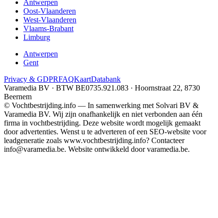
Antwerpen
Oost-Vlaanderen
West-Vlaanderen
Vlaams-Brabant
Limburg
Antwerpen
Gent
Privacy & GDPR
FAQ
Kaart
Databank
Varamedia BV · BTW BE0735.921.083 · Hoornstraat 22, 8730
Beernem
© Vochtbestrijding.info — In samenwerking met Solvari BV &
Varamedia BV. Wij zijn onafhankelijk en niet verbonden aan één
firma in vochtbestrijding. Deze website wordt mogelijk gemaakt
door advertenties. Wenst u te adverteren of een SEO-website voor
leadgeneratie zoals www.vochtbestrijding.info? Contacteer
info@varamedia.be. Website ontwikkeld door varamedia.be.