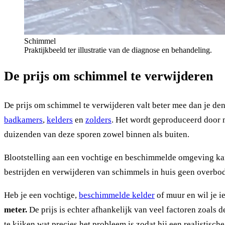
Schimmel
Praktijkbeeld ter illustratie van de diagnose en behandeling.
De prijs om schimmel te verwijderen
De prijs om schimmel te verwijderen valt beter mee dan je de
badkamers
,
kelders
en
zolders
. Het wordt geproduceerd door m
duizenden van deze sporen zowel binnen als buiten.
Blootstelling aan een vochtige en beschimmelde omgeving k
bestrijden en verwijderen van schimmels in huis geen overbod
Heb je een vochtige,
beschimmelde kelder
of muur en wil je i
meter.
De prijs is echter afhankelijk van veel factoren zoals d
te kijken wat precies het probleem is zodat hij een realistisch