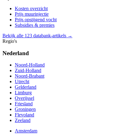
Kosten overzicht
Prijs muurinjectie
Prijs opstijgend vocht
Subsidies & premies
Bekijk alle 123 databank-artikels →
Regio's
Nederland
Noord-Holland
Zuid-Holland
Noord-Brabant
Utrecht
Gelderland
Limburg
Overijssel
Friesland
Groningen
Flevoland
Zeeland
Amsterdam