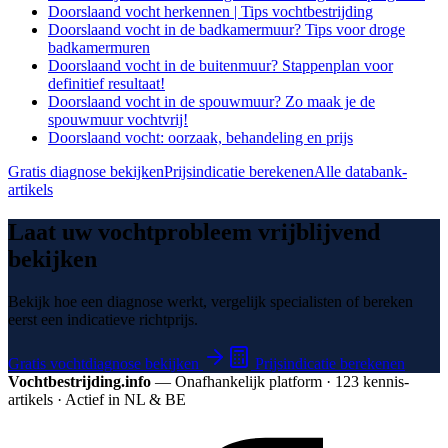
Doorslaand vocht herkennen | Tips vochtbestrijding
Doorslaand vocht in de badkamermuur? Tips voor droge
badkamermuren
Doorslaand vocht in de buitenmuur? Stappenplan voor
definitief resultaat!
Doorslaand vocht in de spouwmuur? Zo maak je de
spouwmuur vochtvrij!
Doorslaand vocht: oorzaak, behandeling en prijs
Gratis diagnose bekijken
Prijsindicatie berekenen
Alle databank-
artikels
Laat uw vochtprobleem vrijblijvend
bekijken
Bekijk hoe een diagnose werkt, vergelijk specialisten of bereken
eerst een indicatieve richtprijs.
Gratis vochtdiagnose bekijken
Prijsindicatie berekenen
Vochtbestrijding.info
— Onafhankelijk platform · 123 kennis­
artikels · Actief in NL & BE