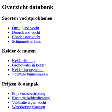
Overzicht databank
Soorten vochtproblemen
Opstijgend vocht
Doorslaand vocht
Condensatievocht
Schimmels in huis
Kelder & muren
Kelderdichting
Grondwater in kelder
Kelder impregneren
Vochtige binnenmuren
Prijzen & aanpak
Prijs vochtbestrijding
Kostprijs kelderdichting
Ventilatie tegen vocht
Waterkering plaatsen