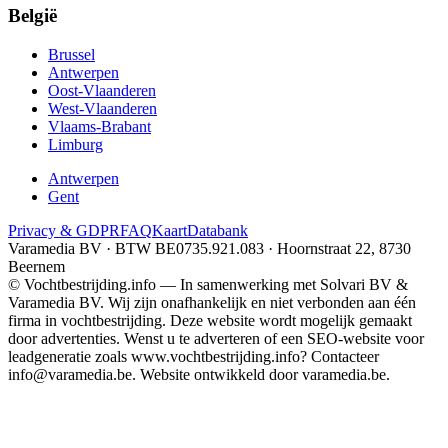
België
Brussel
Antwerpen
Oost-Vlaanderen
West-Vlaanderen
Vlaams-Brabant
Limburg
Antwerpen
Gent
Privacy & GDPR
FAQ
Kaart
Databank
Varamedia BV · BTW BE0735.921.083 · Hoornstraat 22, 8730
Beernem
© Vochtbestrijding.info — In samenwerking met Solvari BV &
Varamedia BV. Wij zijn onafhankelijk en niet verbonden aan één
firma in vochtbestrijding. Deze website wordt mogelijk gemaakt
door advertenties. Wenst u te adverteren of een SEO-website voor
leadgeneratie zoals www.vochtbestrijding.info? Contacteer
info@varamedia.be. Website ontwikkeld door varamedia.be.