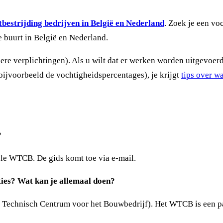
bestrijding bedrijven in België en Nederland
. Zoek je een vo
e buurt in België en Nederland.
rdere verplichtingen). Als u wilt dat er werken worden uitgevoe
(bijvoorbeeld de vochtigheidspercentages), je krijgt
tips over w
?
ële WTCB. De gids komt toe via e-mail.
ies? Wat kan je allemaal doen?
Technisch Centrum voor het Bouwbedrijf). Het WTCB is een par