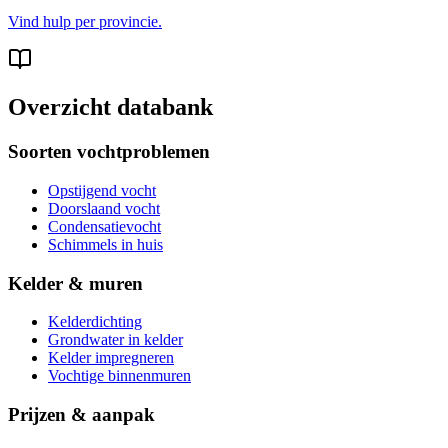
Vind hulp per provincie.
Overzicht databank
Soorten vochtproblemen
Opstijgend vocht
Doorslaand vocht
Condensatievocht
Schimmels in huis
Kelder & muren
Kelderdichting
Grondwater in kelder
Kelder impregneren
Vochtige binnenmuren
Prijzen & aanpak