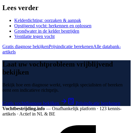
Lees verder
Kelderdichting: oorzaken & aanpak
Opstijgend vocht: herkennen en oplossen
Grondwater in de kelder bestrijden
Ventilatie tegen vocht
Gratis diagnose bekijken
Prijsindicatie berekenen
Alle databank-
artikels
Laat uw vochtprobleem vrijblijvend
bekijken
Bekijk hoe een diagnose werkt, vergelijk specialisten of bereken
eerst een indicatieve richtprijs.
Gratis vochtdiagnose bekijken
Prijsindicatie berekenen
Vochtbestrijding.info
— Onafhankelijk platform · 123 kennis­
artikels · Actief in NL & BE