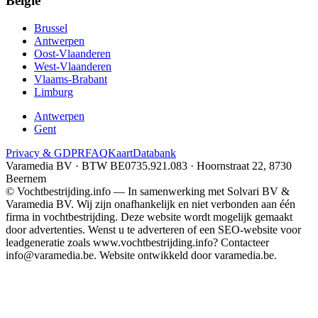
België
Brussel
Antwerpen
Oost-Vlaanderen
West-Vlaanderen
Vlaams-Brabant
Limburg
Antwerpen
Gent
Privacy & GDPR
FAQ
Kaart
Databank
Varamedia BV · BTW BE0735.921.083 · Hoornstraat 22, 8730
Beernem
© Vochtbestrijding.info — In samenwerking met Solvari BV &
Varamedia BV. Wij zijn onafhankelijk en niet verbonden aan één
firma in vochtbestrijding. Deze website wordt mogelijk gemaakt
door advertenties. Wenst u te adverteren of een SEO-website voor
leadgeneratie zoals www.vochtbestrijding.info? Contacteer
info@varamedia.be. Website ontwikkeld door varamedia.be.