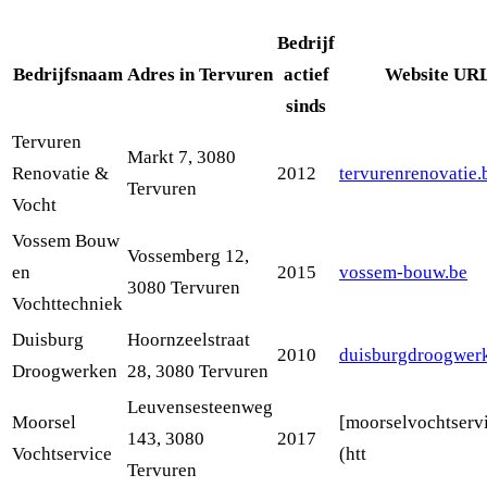
Bedrijf
Bedrijfsnaam
Adres in Tervuren
actief
Website UR
sinds
Tervuren
Markt 7, 3080
Renovatie &
2012
tervurenrenovatie.
Tervuren
Vocht
Vossem Bouw
Vossemberg 12,
en
2015
vossem-bouw.be
3080 Tervuren
Vochttechniek
Duisburg
Hoornzeelstraat
2010
duisburgdroogwer
Droogwerken
28, 3080 Tervuren
Leuvensesteenweg
Moorsel
[moorselvochtservi
143, 3080
2017
Vochtservice
(htt
Tervuren