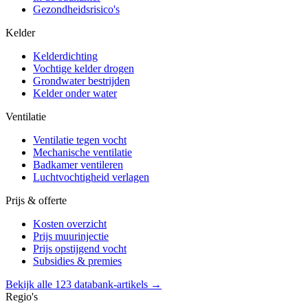
Gezondheidsrisico's
Kelder
Kelderdichting
Vochtige kelder drogen
Grondwater bestrijden
Kelder onder water
Ventilatie
Ventilatie tegen vocht
Mechanische ventilatie
Badkamer ventileren
Luchtvochtigheid verlagen
Prijs & offerte
Kosten overzicht
Prijs muurinjectie
Prijs opstijgend vocht
Subsidies & premies
Bekijk alle 123 databank-artikels →
Regio's