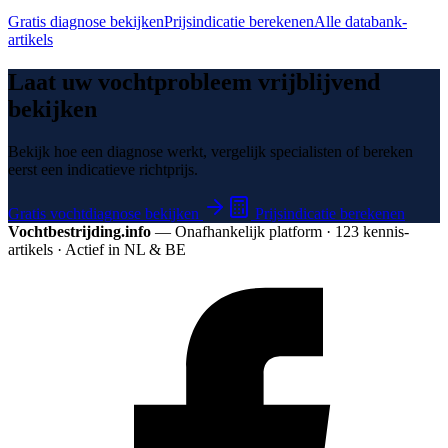
Gratis diagnose bekijken
Prijsindicatie berekenen
Alle databank-
artikels
Laat uw vochtprobleem vrijblijvend
bekijken
Bekijk hoe een diagnose werkt, vergelijk specialisten of bereken
eerst een indicatieve richtprijs.
Gratis vochtdiagnose bekijken
Prijsindicatie berekenen
Vochtbestrijding.info
— Onafhankelijk platform · 123 kennis­
artikels · Actief in NL & BE