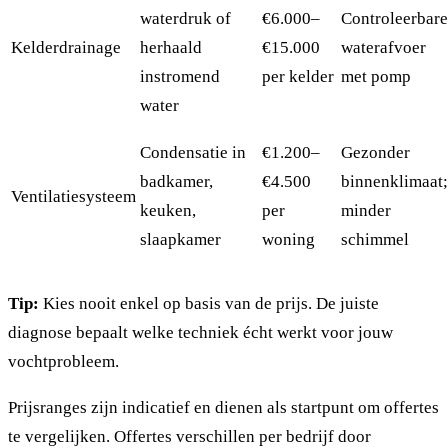
waterdruk of
€6.000–
Controleerbare
Kelderdrainage
herhaald
€15.000
waterafvoer
instromend
per kelder
met pomp
water
Condensatie in
€1.200–
Gezonder
badkamer,
€4.500
binnenklimaat;
Ventilatiesysteem
keuken,
per
minder
slaapkamer
woning
schimmel
Tip:
Kies nooit enkel op basis van de prijs. De juiste
diagnose bepaalt welke techniek écht werkt voor jouw
vochtprobleem.
Prijsranges zijn indicatief en dienen als startpunt om offertes
te vergelijken. Offertes verschillen per bedrijf door