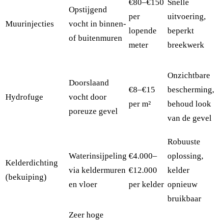
€80–€150
Snelle
Opstijgend
per
uitvoering,
Muurinjecties
vocht in binnen-
lopende
beperkt
of buitenmuren
meter
breekwerk
Onzichtbare
Doorslaand
€8–€15
bescherming,
Hydrofuge
vocht door
per m²
behoud look
poreuze gevel
van de gevel
Robuuste
Waterinsijpeling
€4.000–
oplossing,
Kelderdichting
via keldermuren
€12.000
kelder
(bekuiping)
en vloer
per kelder
opnieuw
bruikbaar
Zeer hoge