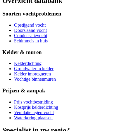
Overzicht databank
Soorten vochtproblemen
Opstijgend vocht
Doorslaand vocht
Condensatievocht
Schimmels in huis
Kelder & muren
Kelderdichting
Grondwater in kelder
Kelder impregneren
Vochtige binnenmuren
Prijzen & aanpak
Prijs vochtbestrijding
Kostprijs kelderdichting
Ventilatie tegen vocht
Waterkering plaatsen
Specialist in uw regio?