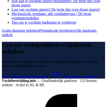
Hoe kan je vochtige muren behandelen? De beste tips voor
droge muren
Last van vochtige muren? De beste tips voor droge muren!
Mechanische ventilatie: alle ventilatietypes | De beste
ventilatiemodellen
Tips om je vochtige badkamer te ventileren
Gratis diagnose bekijken
Prijsindicatie berekenen
Alle databank-
artikels
Laat uw vochtprobleem vrijblijvend
bekijken
Bekijk hoe een diagnose werkt, vergelijk specialisten of bereken
eerst een indicatieve richtprijs.
Gratis vochtdiagnose bekijken
Prijsindicatie berekenen
Vochtbestrijding.info
— Onafhankelijk platform · 123 kennis­
artikels · Actief in NL & BE