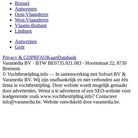
Brussel
Antwerpen
Oost-Vlaanderen
West-Vlaanderen
Vlaams-Brabant
Limburg
Antwerpen
Gent
Privacy & GDPR
FAQ
Kaart
Databank
Varamedia BV · BTW BE0735.921.083 · Hoornstraat 22, 8730
Beernem
© Vochtbestrijding.info — In samenwerking met Solvari BV &
Varamedia BV. Wij zijn onafhankelijk en niet verbonden aan één
firma in vochtbestrijding. Deze website wordt mogelijk gemaakt
door advertenties. Wenst u te adverteren of een SEO-website voor
leadgeneratie zoals www.vochtbestrijding.info? Contacteer
info@varamedia.be. Website ontwikkeld door varamedia.be.