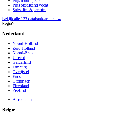
Prijs muurinjectie
Prijs opstijgend vocht
Subsidies & premies
Bekijk alle 123 databank-artikels →
Regio's
Nederland
Noord-Holland
Zuid-Holland
Noord-Brabant
Utrecht
Gelderland
Limburg
Overijssel
Friesland
Groningen
Flevoland
Zeeland
Amsterdam
België