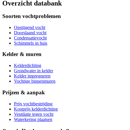
Overzicht databank
Soorten vochtproblemen
Opstijgend vocht
Doorslaand vocht
Condensatievocht
Schimmels in huis
Kelder & muren
Kelderdichting
Grondwater in kelder
Kelder impregneren
Vochtige binnenmuren
Prijzen & aanpak
Prijs vochtbestrijding
Kostprijs kelderdichting
Ventilatie tegen vocht
Waterkering plaatsen