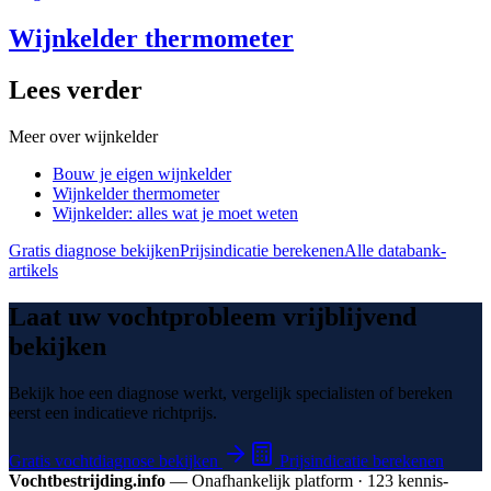
Wijnkelder thermometer
Lees verder
Meer over
wijnkelder
Bouw je eigen wijnkelder
Wijnkelder thermometer
Wijnkelder: alles wat je moet weten
Gratis diagnose bekijken
Prijsindicatie berekenen
Alle databank-
artikels
Laat uw vochtprobleem vrijblijvend
bekijken
Bekijk hoe een diagnose werkt, vergelijk specialisten of bereken
eerst een indicatieve richtprijs.
Gratis vochtdiagnose bekijken
Prijsindicatie berekenen
Vochtbestrijding.info
— Onafhankelijk platform · 123 kennis­