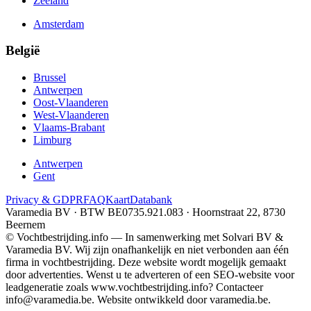
Zeeland
Amsterdam
België
Brussel
Antwerpen
Oost-Vlaanderen
West-Vlaanderen
Vlaams-Brabant
Limburg
Antwerpen
Gent
Privacy & GDPR
FAQ
Kaart
Databank
Varamedia BV · BTW BE0735.921.083 · Hoornstraat 22, 8730
Beernem
© Vochtbestrijding.info — In samenwerking met Solvari BV &
Varamedia BV. Wij zijn onafhankelijk en niet verbonden aan één
firma in vochtbestrijding. Deze website wordt mogelijk gemaakt
door advertenties. Wenst u te adverteren of een SEO-website voor
leadgeneratie zoals www.vochtbestrijding.info? Contacteer
info@varamedia.be. Website ontwikkeld door varamedia.be.