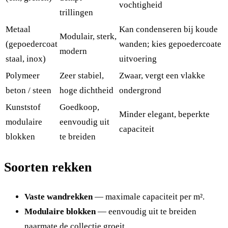
vochtigheid
trillingen
Metaal
Kan condenseren bij koude
Modulair, sterk,
(gepoedercoat
wanden; kies gepoedercoate
modern
staal, inox)
uitvoering
Polymeer
Zeer stabiel,
Zwaar, vergt een vlakke
beton / steen
hoge dichtheid
ondergrond
Kunststof
Goedkoop,
Minder elegant, beperkte
modulaire
eenvoudig uit
capaciteit
blokken
te breiden
Soorten rekken
Vaste wandrekken
— maximale capaciteit per m².
Modulaire blokken
— eenvoudig uit te breiden
naarmate de collectie groeit.