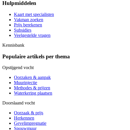
Hulpmiddelen
Kaart met specialisten
Vakman zoeken
Prijs berekenen
Subsidies
Veelgestelde vragen
Kennisbank
Populaire artikels per thema
Opstijgend vocht
Oorzaken & aanpak
Muurinjectie
Methodes & prijzen
Waterkering plaatsen
Doorslaand vocht
Oorzaak & prijs
Herkennen
Gevelimpregnatie
Spouwmuur