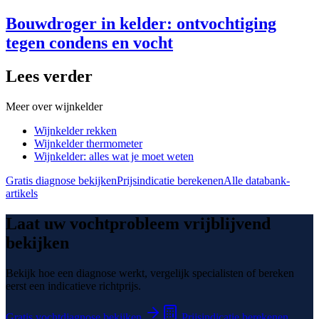
Bouwdroger in kelder: ontvochtiging
tegen condens en vocht
Lees verder
Meer over
wijnkelder
Wijnkelder rekken
Wijnkelder thermometer
Wijnkelder: alles wat je moet weten
Gratis diagnose bekijken
Prijsindicatie berekenen
Alle databank-
artikels
Laat uw vochtprobleem vrijblijvend
bekijken
Bekijk hoe een diagnose werkt, vergelijk specialisten of bereken
eerst een indicatieve richtprijs.
Gratis vochtdiagnose bekijken
Prijsindicatie berekenen