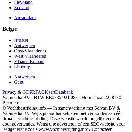
Flevoland
Zeeland
Amsterdam
België
Brussel
Antwerpen
Oost-Vlaanderen
West-Vlaanderen
Vlaams-Brabant
Limburg
Antwerpen
Gent
Privacy & GDPR
FAQ
Kaart
Databank
Varamedia BV · BTW BE0735.921.083 · Hoornstraat 22, 8730
Beernem
© Vochtbestrijding.info — In samenwerking met Solvari BV &
Varamedia BV. Wij zijn onafhankelijk en niet verbonden aan één
firma in vochtbestrijding. Deze website wordt mogelijk gemaakt
door advertenties. Wenst u te adverteren of een SEO-website voor
leadgeneratie zoals www.vochtbestrijding.info? Contacteer