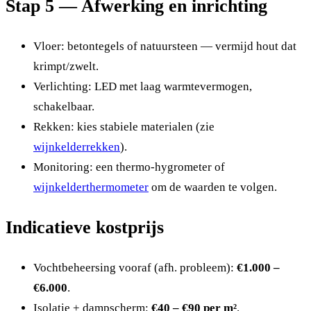
Stap 5 — Afwerking en inrichting
Vloer: betontegels of natuursteen — vermijd hout dat
krimpt/zwelt.
Verlichting: LED met laag warmtevermogen,
schakelbaar.
Rekken: kies stabiele materialen (zie
wijnkelderrekken
).
Monitoring: een thermo-hygrometer of
wijnkelderthermometer
om de waarden te volgen.
Indicatieve kostprijs
Vochtbeheersing vooraf (afh. probleem):
€1.000 –
€6.000
.
Isolatie + dampscherm:
€40 – €90 per m²
.