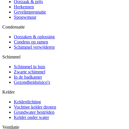
Oorzaak & prijs
Herkennen
Gevelimpregnatie
Spouwmuur
Condensatie
Oorzaken & oplossing
Condens op ramen
Schimmel verwijderen
Schimmel
Schimmel in huis
Zwarte schimmel
In de badkamer
Gezondheidsrisico's
Kelder
Kelderdichting
Vochtige kelder drogen
Grondwater bestrijden
Kelder onder water
Ventilatie