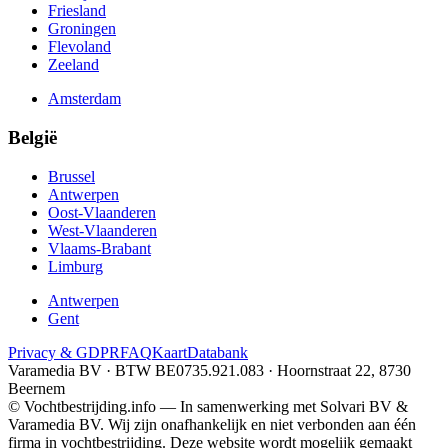
Friesland
Groningen
Flevoland
Zeeland
Amsterdam
België
Brussel
Antwerpen
Oost-Vlaanderen
West-Vlaanderen
Vlaams-Brabant
Limburg
Antwerpen
Gent
Privacy & GDPR
FAQ
Kaart
Databank
Varamedia BV · BTW BE0735.921.083 · Hoornstraat 22, 8730
Beernem
© Vochtbestrijding.info — In samenwerking met Solvari BV &
Varamedia BV. Wij zijn onafhankelijk en niet verbonden aan één
firma in vochtbestrijding. Deze website wordt mogelijk gemaakt