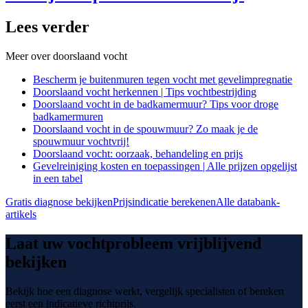
Lees verder
Meer over
doorslaand vocht
Bescherm je buitenmuren tegen vocht met gevelimpregnatie
Doorslaand vocht herkennen | Tips vochtbestrijding
Doorslaand vocht in de badkamermuur? Tips voor droge
badkamermuren
Doorslaand vocht in de spouwmuur? Zo maak je de
spouwmuur vochtvrij!
Doorslaand vocht: oorzaak, behandeling en prijs
Gevelreiniging kosten en toepassingen | Alle prijzen opgelijst
in een tabel
Gratis diagnose bekijken
Prijsindicatie berekenen
Alle databank-
artikels
Laat uw vochtprobleem vrijblijvend
bekijken
Bekijk hoe een diagnose werkt, vergelijk specialisten of bereken
eerst een indicatieve richtprijs.