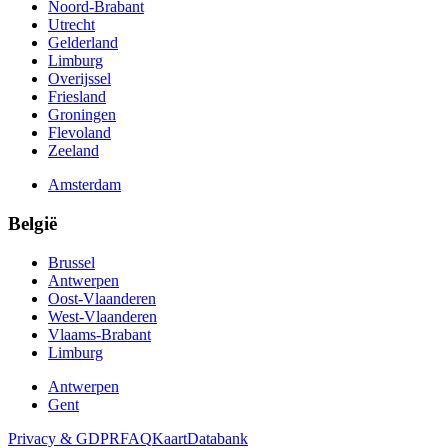
Noord-Brabant
Utrecht
Gelderland
Limburg
Overijssel
Friesland
Groningen
Flevoland
Zeeland
Amsterdam
België
Brussel
Antwerpen
Oost-Vlaanderen
West-Vlaanderen
Vlaams-Brabant
Limburg
Antwerpen
Gent
Privacy & GDPR
FAQ
Kaart
Databank