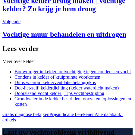
Vochtige kelder droog maken | Vochtige
kelder? Zo krijg je hem droog
Volgende
Vochtige muur behandelen en uitdrogen
Lees verder
Meer over
kelder
Bouwdroger in kelder: ontvochtiging tegen condens en vocht
Condens in kelder of kruipruimte voorkomen
Dit is waarom kelderventilatie belangrijk is
Doe-het-zelf: kelderdichting (kelder waterdicht maken)
Doorslaand vocht kelder | Tips vochtbestrijding
Grondwater in de kelder bestrijden: oorzaken, oplossingen en
kosten
Gratis diagnose bekijken
Prijsindicatie berekenen
Alle databank-
artikels
Laat uw vochtprobleem vrijblijvend