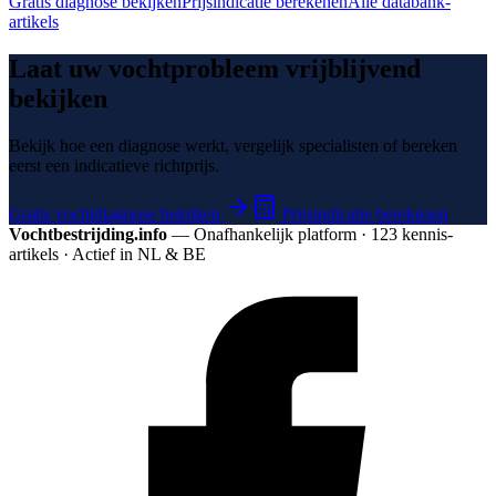
Gratis diagnose bekijken
Prijsindicatie berekenen
Alle databank-
artikels
Laat uw vochtprobleem vrijblijvend
bekijken
Bekijk hoe een diagnose werkt, vergelijk specialisten of bereken
eerst een indicatieve richtprijs.
Gratis vochtdiagnose bekijken
Prijsindicatie berekenen
Vochtbestrijding.info
— Onafhankelijk platform · 123 kennis­
artikels · Actief in NL & BE