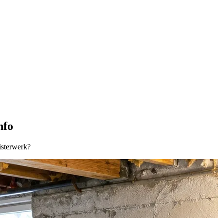
nfo
isterwerk?