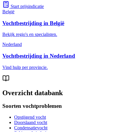
Start prijsindicatie
België
Vochtbestrijding in België
Bekijk regio's en specialisten.
Nederland
Vochtbestrijding in Nederland
Vind hulp per provincie.
Overzicht databank
Soorten vochtproblemen
Opstijgend vocht
Doorslaand vocht
Condensatievocht