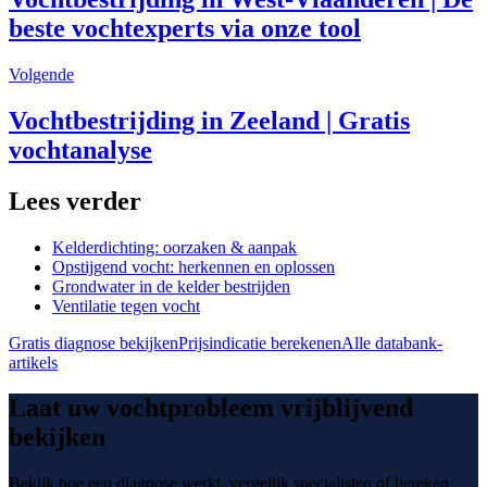
beste vochtexperts via onze tool
Volgende
Vochtbestrijding in Zeeland | Gratis
vochtanalyse
Lees verder
Kelderdichting: oorzaken & aanpak
Opstijgend vocht: herkennen en oplossen
Grondwater in de kelder bestrijden
Ventilatie tegen vocht
Gratis diagnose bekijken
Prijsindicatie berekenen
Alle databank-
artikels
Laat uw vochtprobleem vrijblijvend
bekijken
Bekijk hoe een diagnose werkt, vergelijk specialisten of bereken