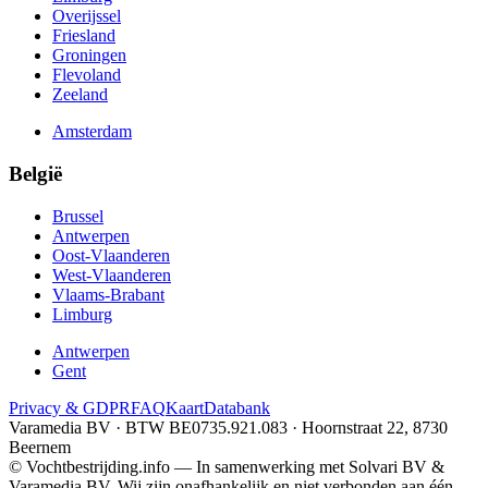
Overijssel
Friesland
Groningen
Flevoland
Zeeland
Amsterdam
België
Brussel
Antwerpen
Oost-Vlaanderen
West-Vlaanderen
Vlaams-Brabant
Limburg
Antwerpen
Gent
Privacy & GDPR
FAQ
Kaart
Databank
Varamedia BV · BTW BE0735.921.083 · Hoornstraat 22, 8730
Beernem
© Vochtbestrijding.info — In samenwerking met Solvari BV &
Varamedia BV. Wij zijn onafhankelijk en niet verbonden aan één