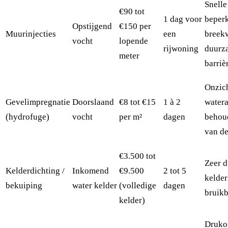
Snelle
€90 tot
1 dag voor
beper
Opstijgend
€150 per
Muurinjecties
een
breek
vocht
lopende
rijwoning
duurz
meter
barriè
Onzich
Gevelimpregnatie
Doorslaand
€8 tot €15
1 à 2
watera
(hydrofuge)
vocht
per m²
dagen
behou
van de
€3.500 tot
Zeer 
Kelderdichting /
Inkomend
€9.500
2 tot 5
kelde
bekuiping
water kelder
(volledige
dagen
bruikb
kelder)
Drukon