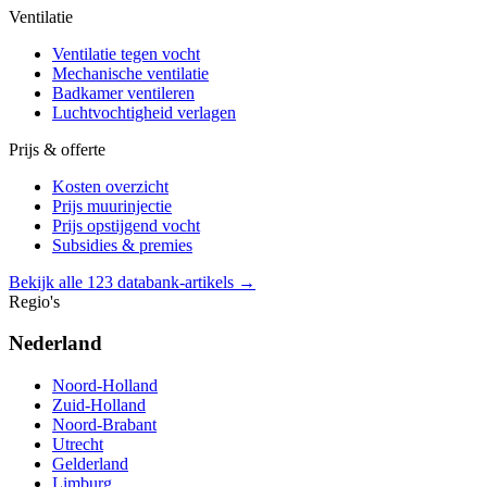
Ventilatie
Ventilatie tegen vocht
Mechanische ventilatie
Badkamer ventileren
Luchtvochtigheid verlagen
Prijs & offerte
Kosten overzicht
Prijs muurinjectie
Prijs opstijgend vocht
Subsidies & premies
Bekijk alle 123 databank-artikels →
Regio's
Nederland
Noord-Holland
Zuid-Holland
Noord-Brabant
Utrecht
Gelderland
Limburg