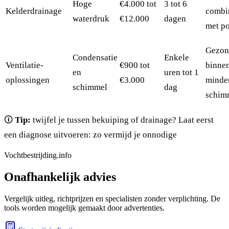
Hoge
€4.000 tot
3 tot 6
Kelderdrainage
combi
waterdruk
€12.000
dagen
met p
Gezon
Condensatie
Enkele
Ventilatie-
€900 tot
binnen
en
uren tot 1
oplossingen
€3.000
minde
schimmel
dag
schim
🛈
Tip:
twijfel je tussen bekuiping of drainage? Laat eerst
een diagnose uitvoeren: zo vermijd je onnodige
Vochtbestrijding.info
Onafhankelijk advies
Vergelijk uitleg, richtprijzen en specialisten zonder verplichting. De
tools worden mogelijk gemaakt door advertenties.