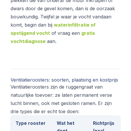
plekken die van onderaf de muur inkruipen of
dwars door de gevel komen, dan is de oorzaak
bouwkundig. Twijfel je waar je vocht vandaan
komt, begin dan bij
waterinfiltratie of
opstijgend vocht
of vraag een
gratis
vochtdiagnose
aan.
Ventilatieroosters: soorten, plaatsing en kostprijs
Ventilatieroosters zijn de ruggengraat van
natuurlijke toevoer: ze laten permanent verse
lucht binnen, ook met gesloten ramen. Er zijn
drie types die er echt toe doen:
Type rooster
Wat het
Richtprijs
doet
(excl.