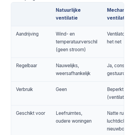
Natuurlijke
Mechanisch
ventilatie
ventilatie
Aandrijving
Wind- en
Ventilator(en
temperatuurverschil
het net
(geen stroom)
Regelbaar
Nauwelijks,
Ja, constante
weersafhankelijk
gestuurde af
Verbruik
Geen
Beperkt
(ventilatormo
Geschikt voor
Leefruimtes,
Natte ruimtes
oudere woningen
luchtdichte
nieuwbouw