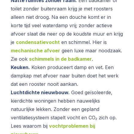
Natte ruimtes zonder raam.
Een badkamer of
toilet zonder buitenraam krijg je met roosters
alleen niet droog. Na een douche komt er in
korte tijd veel waterdamp vrij; zonder actieve
afvoer slaat die neer op de koudste muur en krijg
je
condensatievocht
en schimmel. Hier is
mechanische afvoer
geen luxe maar noodzaak.
Zie ook
schimmels in de badkamer
.
Keuken.
Koken produceert damp en vet. Een
dampkap met afvoer naar buiten doet het werk
dat een rooster nooit aankan.
Luchtdichte nieuwbouw.
Goed geïsoleerde,
kierdichte woningen hebben nauwelijks
natuurlijke lekken. Zonder een gepland
ventilatiesysteem stapelt vocht en CO₂ zich op.
Lees waarom bij
vochtproblemen bij