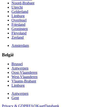
Noord-Brabant
Utrecht
Gelderland
Limburg
Overijssel
Friesland
Groningen
Flevoland
Zeeland
Amsterdam
België
Brussel
Antwerpen
Oost-Vlaanderen
West-Vlaanderen
Vlaams-Brabant
Limburg
Antwerpen
Gent
Privacy & GDPR
FAQ
Kaart
Databank