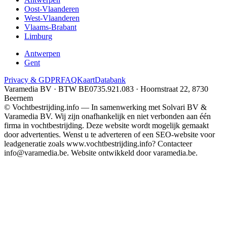
Oost-Vlaanderen
West-Vlaanderen
Vlaams-Brabant
Limburg
Antwerpen
Gent
Privacy & GDPR
FAQ
Kaart
Databank
Varamedia BV · BTW BE0735.921.083 · Hoornstraat 22, 8730
Beernem
© Vochtbestrijding.info — In samenwerking met Solvari BV &
Varamedia BV. Wij zijn onafhankelijk en niet verbonden aan één
firma in vochtbestrijding. Deze website wordt mogelijk gemaakt
door advertenties. Wenst u te adverteren of een SEO-website voor
leadgeneratie zoals www.vochtbestrijding.info? Contacteer
info@varamedia.be. Website ontwikkeld door varamedia.be.