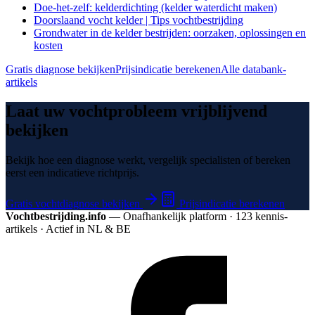
Doe-het-zelf: kelderdichting (kelder waterdicht maken)
Doorslaand vocht kelder | Tips vochtbestrijding
Grondwater in de kelder bestrijden: oorzaken, oplossingen en
kosten
Gratis diagnose bekijken
Prijsindicatie berekenen
Alle databank-
artikels
Laat uw vochtprobleem vrijblijvend
bekijken
Bekijk hoe een diagnose werkt, vergelijk specialisten of bereken
eerst een indicatieve richtprijs.
Gratis vochtdiagnose bekijken
Prijsindicatie berekenen
Vochtbestrijding.info
— Onafhankelijk platform · 123 kennis­
artikels · Actief in NL & BE