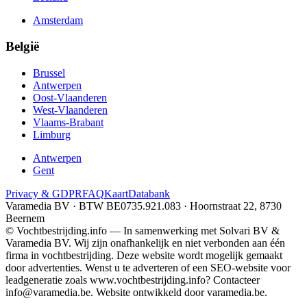
Amsterdam
België
Brussel
Antwerpen
Oost-Vlaanderen
West-Vlaanderen
Vlaams-Brabant
Limburg
Antwerpen
Gent
Privacy & GDPR
FAQ
Kaart
Databank
Varamedia BV · BTW BE0735.921.083 · Hoornstraat 22, 8730
Beernem
© Vochtbestrijding.info — In samenwerking met Solvari BV &
Varamedia BV. Wij zijn onafhankelijk en niet verbonden aan één
firma in vochtbestrijding. Deze website wordt mogelijk gemaakt
door advertenties. Wenst u te adverteren of een SEO-website voor
leadgeneratie zoals www.vochtbestrijding.info? Contacteer
info@varamedia.be. Website ontwikkeld door varamedia.be.