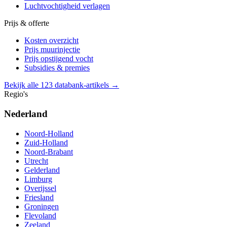
Luchtvochtigheid verlagen
Prijs & offerte
Kosten overzicht
Prijs muurinjectie
Prijs opstijgend vocht
Subsidies & premies
Bekijk alle 123 databank-artikels →
Regio's
Nederland
Noord-Holland
Zuid-Holland
Noord-Brabant
Utrecht
Gelderland
Limburg
Overijssel
Friesland
Groningen
Flevoland
Zeeland