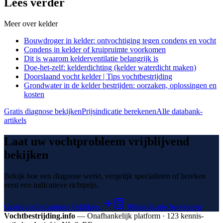
Lees verder
Meer over
kelder
Bouwdroger in kelder: ontvochtiging tegen condens en vocht
Condens in kelder of kruipruimte voorkomen
Dit is waarom kelderventilatie belangrijk is
Doe-het-zelf: kelderdichting (kelder waterdicht maken)
Doorslaand vocht kelder | Tips vochtbestrijding
Grondwater in de kelder bestrijden: oorzaken, oplossingen en
kosten
Gratis diagnose bekijken
Prijsindicatie berekenen
Alle databank-
artikels
Laat uw vochtprobleem vrijblijvend
bekijken
Bekijk hoe een diagnose werkt, vergelijk specialisten of bereken
eerst een indicatieve richtprijs.
Gratis vochtdiagnose bekijken
Prijsindicatie berekenen
Vochtbestrijding.info
— Onafhankelijk platform · 123 kennis­