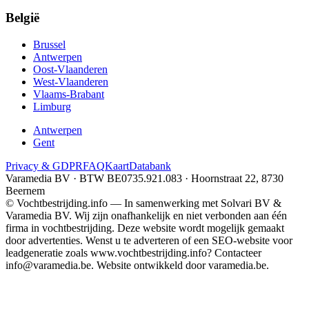
België
Brussel
Antwerpen
Oost-Vlaanderen
West-Vlaanderen
Vlaams-Brabant
Limburg
Antwerpen
Gent
Privacy & GDPR
FAQ
Kaart
Databank
Varamedia BV · BTW BE0735.921.083 · Hoornstraat 22, 8730
Beernem
© Vochtbestrijding.info — In samenwerking met Solvari BV &
Varamedia BV. Wij zijn onafhankelijk en niet verbonden aan één
firma in vochtbestrijding. Deze website wordt mogelijk gemaakt
door advertenties. Wenst u te adverteren of een SEO-website voor
leadgeneratie zoals www.vochtbestrijding.info? Contacteer
info@varamedia.be. Website ontwikkeld door varamedia.be.