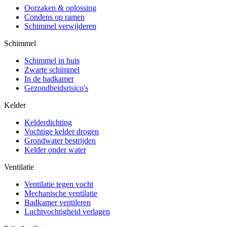
Oorzaken & oplossing
Condens op ramen
Schimmel verwijderen
Schimmel
Schimmel in huis
Zwarte schimmel
In de badkamer
Gezondheidsrisico's
Kelder
Kelderdichting
Vochtige kelder drogen
Grondwater bestrijden
Kelder onder water
Ventilatie
Ventilatie tegen vocht
Mechanische ventilatie
Badkamer ventileren
Luchtvochtigheid verlagen