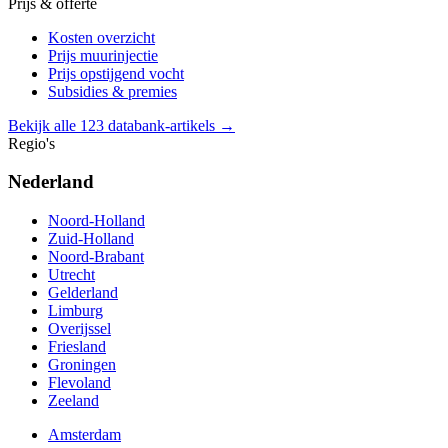
Prijs & offerte
Kosten overzicht
Prijs muurinjectie
Prijs opstijgend vocht
Subsidies & premies
Bekijk alle 123 databank-artikels →
Regio's
Nederland
Noord-Holland
Zuid-Holland
Noord-Brabant
Utrecht
Gelderland
Limburg
Overijssel
Friesland
Groningen
Flevoland
Zeeland
Amsterdam