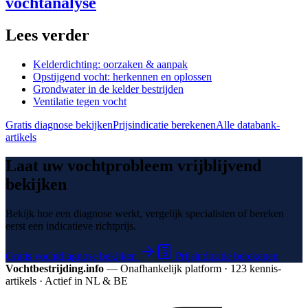
vochtanalyse
Lees verder
Kelderdichting: oorzaken & aanpak
Opstijgend vocht: herkennen en oplossen
Grondwater in de kelder bestrijden
Ventilatie tegen vocht
Gratis diagnose bekijken
Prijsindicatie berekenen
Alle databank-
artikels
Laat uw vochtprobleem vrijblijvend
bekijken
Bekijk hoe een diagnose werkt, vergelijk specialisten of bereken
eerst een indicatieve richtprijs.
Gratis vochtdiagnose bekijken
Prijsindicatie berekenen
Vochtbestrijding.info
— Onafhankelijk platform · 123 kennis­
artikels · Actief in NL & BE