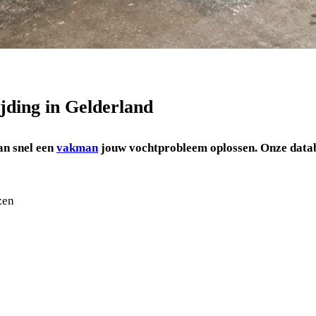
ijding in Gelderland
an snel een
vakman
jouw vochtprobleem oplossen.
Onze data
zen