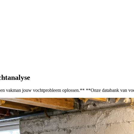
chtanalyse
l een vakman jouw vochtprobleem oplossen.** **Onze databank van voc