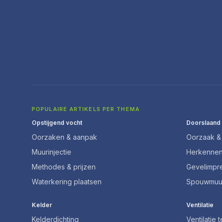
POPULAIRE ARTIKELS PER THEMA
Opstijgend vocht
Doorslaand
Oorzaken & aanpak
Oorzaak & 
Muurinjectie
Herkenne
Methodes & prijzen
Gevelimpr
Waterkering plaatsen
Spouwmuu
Kelder
Ventilatie
Kelderdichting
Ventilatie 