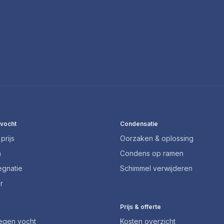
 vocht
Condensatie
prijs
Oorzaken & oplossing
n
Condens op ramen
egnatie
Schimmel verwijderen
r
Prijs & offerte
tegen vocht
Kosten overzicht