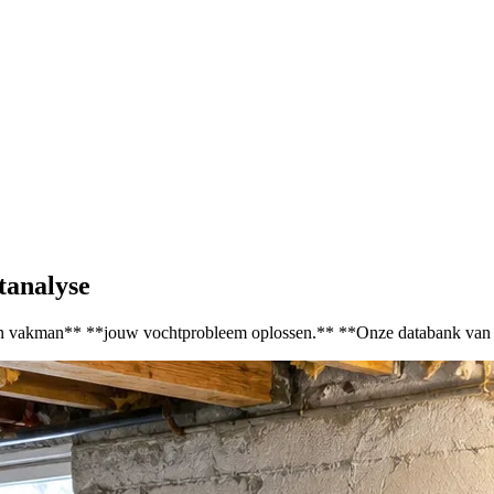
htanalyse
 een vakman** **jouw vochtprobleem oplossen.** **Onze databank van v