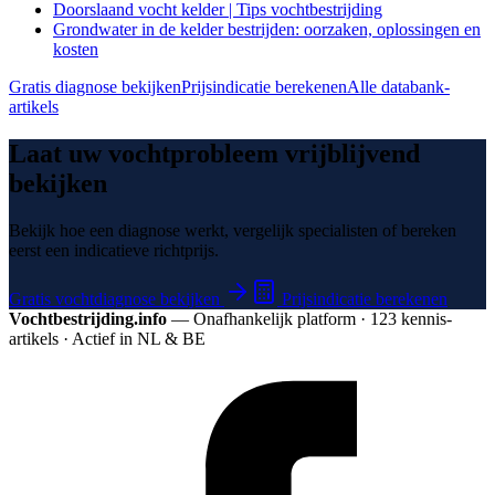
Doorslaand vocht kelder | Tips vochtbestrijding
Grondwater in de kelder bestrijden: oorzaken, oplossingen en
kosten
Gratis diagnose bekijken
Prijsindicatie berekenen
Alle databank-
artikels
Laat uw vochtprobleem vrijblijvend
bekijken
Bekijk hoe een diagnose werkt, vergelijk specialisten of bereken
eerst een indicatieve richtprijs.
Gratis vochtdiagnose bekijken
Prijsindicatie berekenen
Vochtbestrijding.info
— Onafhankelijk platform · 123 kennis­
artikels · Actief in NL & BE