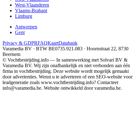
West-Vlaanderen
Vlaams-Brabant
Limburg
Antwerpen
Gent
Privacy & GDPR
FAQ
Kaart
Databank
Varamedia BV · BTW BE0735.921.083 · Hoornstraat 22, 8730
Beernem
© Vochtbestrijding.info — In samenwerking met Solvari BV &
Varamedia BV. Wij zijn onafhankelijk en niet verbonden aan één
firma in vochtbestrijding. Deze website wordt mogelijk gemaakt
door advertenties. Wenst u te adverteren of een SEO-website voor
leadgeneratie zoals www.vochtbestrijding.info? Contacteer
info@varamedia.be. Website ontwikkeld door varamedia.be.