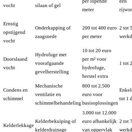
per lopende
een
vocht
silaan of gel
meter
rijwo
Ernstig
Onderkapping of
200 tot 400 euro
2 tot 
opstijgend
zaagsnede
per meter
werk
vocht
10 tot 20 euro
Hydrofuge met
Doorslaand
per m² voor
voorafgaande
1 tot 
vocht
hydrofuge,
gevelherstelling
herstel extra
Mechanische
800 tot 2.500
Condens en
Enkel
ventilatie en
euro voor
schimmel
tot 1 
schimmelbehandeling
basisoplossingen
3.000 tot 12.000
Kelderbekuiping of
euro afhankelijk
2 tot 
Kelderlekkage
kelderdrainage
van oppervlak
werk