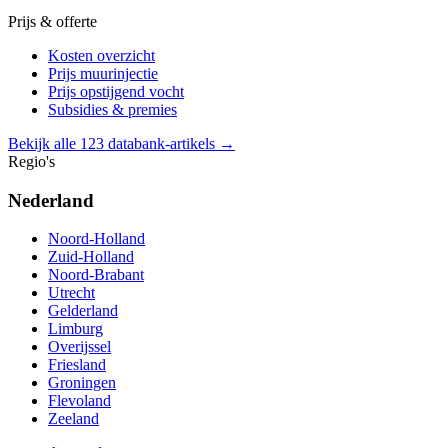
Prijs & offerte
Kosten overzicht
Prijs muurinjectie
Prijs opstijgend vocht
Subsidies & premies
Bekijk alle 123 databank-artikels →
Regio's
Nederland
Noord-Holland
Zuid-Holland
Noord-Brabant
Utrecht
Gelderland
Limburg
Overijssel
Friesland
Groningen
Flevoland
Zeeland