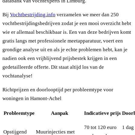
databank van vochtexperts in Limburg.
Bij
Vochtbestrijding.info
verzamelen we meer dan 250
vochtbestrijdingsbedrijven zodat je een mooi overzicht hebt
wie er allemaal beschikbaar is. Een van deze bedrijven komt
gratis langs met professionele meetapparatuur, voert een
grondige analyse uit en als je echte problemen hebt, kan je
nadien ook een vrijblijvend prijsbestek krijgen in een
gedetailleerde offerte. Dit staat altijd los van de
vochtanalyse!
Richtprijzen en doorlooptijd per probleemtype voor
woningen in Hamont-Achel
Probleemtype
Aanpak
Indicatieve prijs
Doorl
70 tot 120 euro
1 dag
Opstijgend
Muurinjecties met