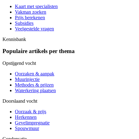
Kaart met specialisten
Vakman zoeken
Prijs berekenen
Subsidies
Veelgestelde vragen
Kennisbank
Populaire artikels per thema
Opstijgend vocht
Oorzaken & aanpak
Muurinjectie
Methodes & prijzen
Waterkering plaatsen
Doorslaand vocht
Oorzaak & prijs
Herkennen
Gevelimpregnatie
Spouwmuur
Condensatie