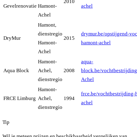
2010
Gevelrenovatie
Hamont-
achel
Achel
Hamont,
dienstregio
drymur.be/opstijgend-voc
DryMur
2015
Hamont-
hamont-achel
Achel
Hamont-
aqua-
Aqua Block
Achel,
2008
block.be/vochtbestrijdin
dienstregio
Achel
Hamont-
frce.be/vochtbestrijding
FRCE Limburg
Achel,
1994
achel
dienstregio
Tip
Wil je meteen prijzen en beschikbaarheid vergelijken van