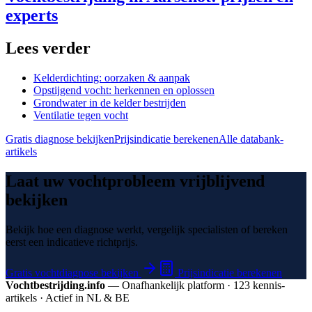
experts
Lees verder
Kelderdichting: oorzaken & aanpak
Opstijgend vocht: herkennen en oplossen
Grondwater in de kelder bestrijden
Ventilatie tegen vocht
Gratis diagnose bekijken
Prijsindicatie berekenen
Alle databank-
artikels
Laat uw vochtprobleem vrijblijvend
bekijken
Bekijk hoe een diagnose werkt, vergelijk specialisten of bereken
eerst een indicatieve richtprijs.
Gratis vochtdiagnose bekijken
Prijsindicatie berekenen
Vochtbestrijding.info
— Onafhankelijk platform · 123 kennis­
artikels · Actief in NL & BE