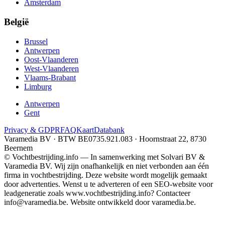
Amsterdam
België
Brussel
Antwerpen
Oost-Vlaanderen
West-Vlaanderen
Vlaams-Brabant
Limburg
Antwerpen
Gent
Privacy & GDPR
FAQ
Kaart
Databank
Varamedia BV · BTW BE0735.921.083 · Hoornstraat 22, 8730
Beernem
© Vochtbestrijding.info — In samenwerking met Solvari BV &
Varamedia BV. Wij zijn onafhankelijk en niet verbonden aan één
firma in vochtbestrijding. Deze website wordt mogelijk gemaakt
door advertenties. Wenst u te adverteren of een SEO-website voor
leadgeneratie zoals www.vochtbestrijding.info? Contacteer
info@varamedia.be. Website ontwikkeld door varamedia.be.